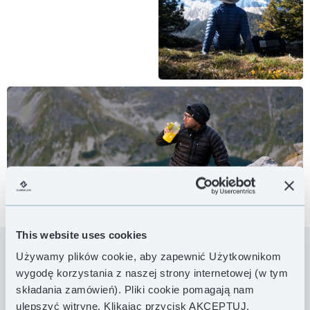
This website uses cookies
Używamy plików cookie, aby zapewnić Użytkownikom
wygodę korzystania z naszej strony internetowej (w tym
Primelite Pullover to minimalistyczny pulower
składania zamówień). Pliki cookie pomagają nam
puchowy, który zapewni Ci komfort cieplny
ulepszyć witrynę. Klikając przycisk AKCEPTUJ,
jednocześnie zachowując bezkonkurencyjnie niską