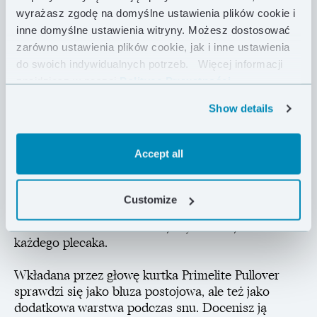
masę. Może posłużyć jako główna odzież wierzchnia,
wyrażasz zgodę na domyślne ustawienia plików cookie i
ale będzie też idealnym dopełnieniem outdoorowego
inne domyślne ustawienia witryny. Możesz dostosować
wyposażenia w trakcie wiosenno-jesiennych wypraw
zarówno ustawienia plików cookie, jak i inne ustawienia
w stylu fast & light.
do swoich indywidualnych potrzeb.
Więcej informacji
znajdziesz w naszej
Polityce Prywatności .
Jej techniczna konstrukcja daje pełną swobodę
Show details
ruchów i sprawia, że kurtka nie unosi się przy
podnoszeniu ramion. W pojedynczej kieszonce na
klatce piersiowej schowasz drobne przedmioty, które
Accept all
chcesz mieć pod ręką. Zastosowane proste
wykończenie mankietów i dołu kurtki, krótki zamek i
brak kaptura, powodują, że bluza jest ultralekka i tak
Customize
kompaktowa, że zmieści się nawet do tylnej
kieszonki koszulki kolarskiej czy bocznej kieszonki
każdego plecaka.
Wkładana przez głowę kurtka Primelite Pullover
sprawdzi się jako bluza postojowa, ale też jako
dodatkowa warstwa podczas snu. Docenisz ją