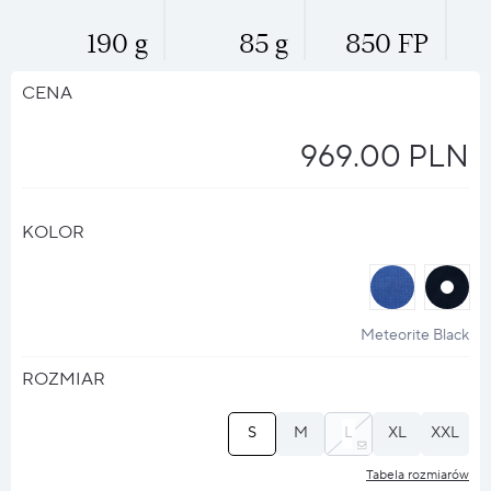
190 g
85 g
850 FP
CENA
969.00 PLN
KOLOR
halo
halo
?
?
Meteorite Black
ROZMIAR
S
M
L
XL
XXL
Tabela rozmiarów