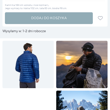
Kamil ma 184 cm wzrostu i nosi rozmiar L.
Jego wymiary to: klatka 102 cm, talia 83 cm, biodra 98 cm.
DODAJ DO KOSZYKA
Wysyłamy w: 1-2 dni robocze