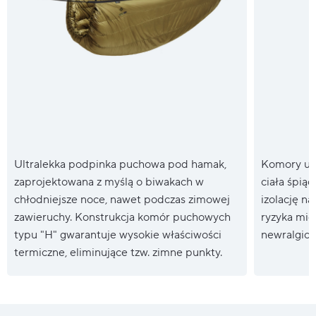
Ultralekka podpinka puchowa pod hamak,
Komory um
zaprojektowana z myślą o biwakach w
ciała śpią
chłodniejsze noce, nawet podczas zimowej
izolację na
zawieruchy. Konstrukcja komór puchowych
ryzyka migr
typu "H" gwarantuje wysokie właściwości
newralgicz
termiczne, eliminujące tzw. zimne punkty.