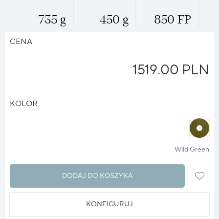
735 g
450 g
850 FP
CENA
1519.00 PLN
KOLOR
halo
?
Wild Green
DODAJ DO KOSZYKA
KONFIGURUJ