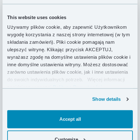
Jego pełnowymiarowa, trójwymiarowa konstrukcja,
dopasowana do kształtu zawieszonego hamaka,
This website uses cookies
gwarantuje skuteczną izolację bez kompromisu w
Używamy plików cookie, aby zapewnić Użytkownikom
kwestii wagi. Wykonany z lekkiego i cenionego
wygodę korzystania z naszej strony internetowej (w tym
materiału Pertex® Quantum oraz wypełniony
składania zamówień). Pliki cookie pomagają nam
najwyższej jakości puchem gęsim o sprężystości 850
ulepszyć witrynę. Klikając przycisk AKCEPTUJ,
FP, Selva 450 zaskakuje znakomitym stosunkiem
wyrażasz zgodę na domyślne ustawienia plików cookie i
ciepła do wagi. Po złożeniu zajmuje niewiele miejsca,
inne domyślne ustawienia witryny. Możesz dostosować
co ułatwia transport i pakowanie. Optymalne
zarówno ustawienia plików cookie, jak i inne ustawienia
rozprowadzenie ciepła zapewnia zarówno starannie
do swoich indywidualnych potrzeb.
Więcej informacji
dobrany materiał, jak i przemyślana konstrukcja.
znajdziesz w naszej
Polityce Prywatności .
Komory w układzie poziomym typu „H” zapobiegają
przemieszczaniu się puchu pod wpływem grawitacji,
Show details
a cięcie różnicowe chroni wypełnienie przed
kompresją spowodowaną napięciem tkaniny
zewnętrznej. Intuicyjny system zawieszenia z
Accept all
elastycznymi linkami umożliwia precyzyjną regulację,
eliminując przeciągi i zapewniając idealne
dopasowanie.
Customize