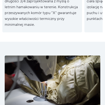
długości 3/4 zaprojektowana z myślą o
ciała śpią
letnim hamakowaniu w terenie. Konstrukcja
izolację na
przeszywanych komór typu "X" gwarantuje
puchu i utr
wysokie właściwości termiczny przy
punktach.
minimalnej masie.