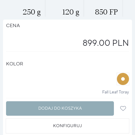
250 g
120 g
850 FP
CENA
899.00 PLN
KOLOR
halo
?
Fall Leaf Toray
DODAJ DO KOSZYKA
KONFIGURUJ