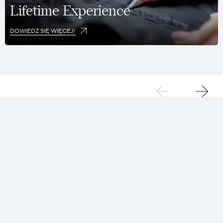
Lifetime Experience
DOWIEDZ SIĘ WIĘCEJ!
ZRÓWNOWAŻONY
01
POLS
wybór
puch