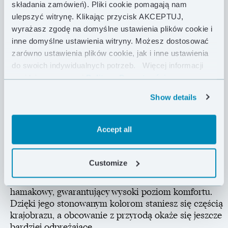
850 FP, Selva 120 posiada wyjątkowy stosunek
składania zamówień). Pliki cookie pomagają nam
termoizolacji w porównaniu do masy. Dodatkowo,
ulepszyć witrynę. Klikając przycisk AKCEPTUJ,
dzięki starannie dobranym materiałom i wydajnej
wyrażasz zgodę na domyślne ustawienia plików cookie i
konstrukcji zaskoczy Cię swoją kompaktowością. Jej
inne domyślne ustawienia witryny. Możesz dostosować
projekt został dokładnie przemyślany: dzięki
zarówno ustawienia plików cookie, jak i inne ustawienia
poziomemu układowi komór przeszywanych na wylot
do swoich indywidualnych potrzeb.
Więcej informacji
puch nie przemieszcza się grawitacyjnie, a intuicyjny
znajdziesz w naszej
Polityce Prywatności .
system zawieszenia oparty na elastycznych linkach
daje duże możliwości regulacji i dobrze uszczelnia
Show details
punkty styku hamaka z underquiltem.
Accept all
Selva 120 izoluje na ¾ długości hamaka i
przeznaczona jest dla świadomych użytkowników,
którzy cenią bezkompromisową lekkość sprzętu.
Customize
Najlepiej sprawdzi się z naszym topquiltem Taiga 150
i hamakiem Mugga, tworząc letni, ultralekki zestaw
hamakowy, gwarantujący wysoki poziom komfortu.
Dzięki jego stonowanym kolorom staniesz się częścią
krajobrazu, a obcowanie z przyrodą okaże się jeszcze
bardziej odprężające.