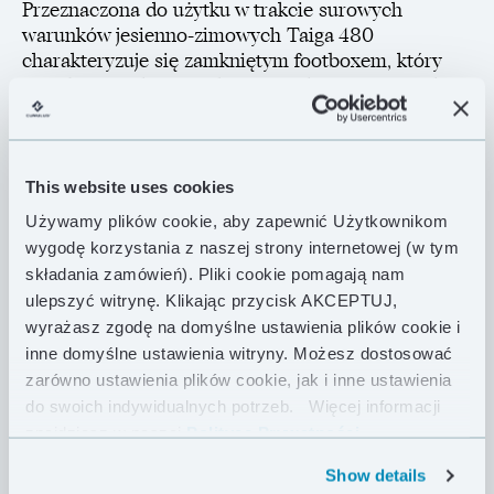
Przeznaczona do użytku w trakcie surowych
warunków jesienno-zimowych Taiga 480
charakteryzuje się zamkniętym footboxem, który
został zaprojektowany biorąc pod uwagę naturalne
anatomiczne ułożenie stóp w trakcie snu. Górna
część topquilta wykonana została z wodoodpornej
tkaniny Pertex® Quantum Pro chroniącej wypełnienie
puchowe przed niekorzystnymi warunkami
This website uses cookies
pogodowymi. Zastosowanie komór podłużnych
Używamy plików cookie, aby zapewnić Użytkownikom
dodatkowo zabezpiecza puch przed migracją pod
wygodę korzystania z naszej strony internetowej (w tym
wpływem nacisku hamaka. Taiga 480 będzie również
składania zamówień). Pliki cookie pomagają nam
wygodna podczas snu na materacu. Prosty system
ulepszyć witrynę. Klikając przycisk AKCEPTUJ,
mocujący topquilta do maty opiera się na elastycznej
wyrażasz zgodę na domyślne ustawienia plików cookie i
lince oraz trzech plastikowych regulatorach. Całość
inne domyślne ustawienia witryny. Możesz dostosować
jest łatwa w montażu oraz regulacji.
zarówno ustawienia plików cookie, jak i inne ustawienia
do swoich indywidualnych potrzeb.
Więcej informacji
Wykonany z zaawansowanych materiałów,
znajdziesz w naszej
Polityce Prywatności .
wypełniony puchem o wysokiej sprężystości topquilt
Taiga 480 jest niezbędnym elementem zestawu
Show details
hamakowego, przeznaczonego do użytku w