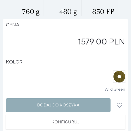
760 g
480 g
850 FP
CENA
1579.00 PLN
KOLOR
halo
?
Wild Green
DODAJ DO KOSZYKA
KONFIGURUJ