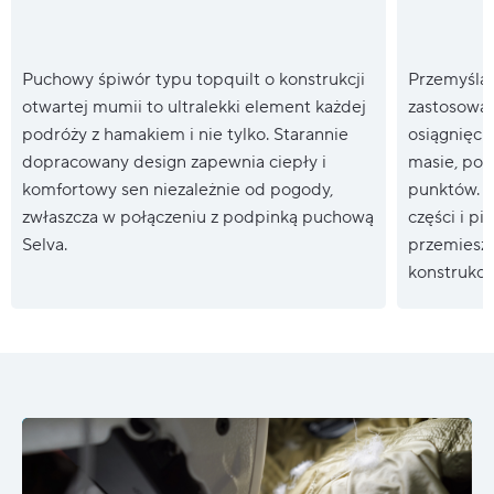
Puchowy śpiwór typu topquilt o konstrukcji
Przemyślan
otwartej mumii to ultralekki element każdej
zastosowan
podróży z hamakiem i nie tylko. Starannie
osiągnięcie
dopracowany design zapewnia ciepły i
masie, pop
komfortowy sen niezależnie od pogody,
punktów. 
zwłaszcza w połączeniu z podpinką puchową
części i p
Selva.
przemieszc
konstrukcj