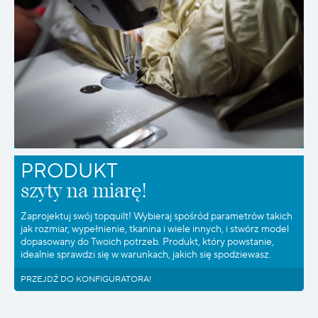
PRODUKT
szyty na miarę!
Zaprojektuj swój topquilt! Wybieraj spośród parametrów takich
jak rozmiar, wypełnienie, tkanina i wiele innych, i stwórz model
dopasowany do Twoich potrzeb. Produkt, który powstanie,
idealnie sprawdzi się w warunkach, jakich się spodziewasz.
PRZEJDŹ DO KONFIGURATORA!