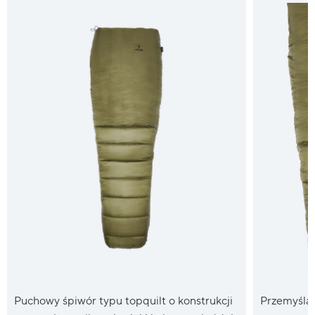
Puchowy śpiwór typu topquilt o konstrukcji
Przemyślan