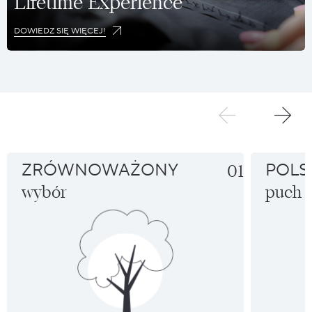
Lifetime Experience
DOWIEDZ SIĘ WIĘCEJ!
ZRÓWNOWAŻONY
01
POLS
wybór
puch