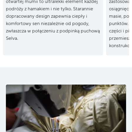
otwartej mumii to ultralekki element każdej
zastosowan
podróży z hamakiem i nie tylko. Starannie
osiągnięcie
dopracowany design zapewnia ciepły i
masie, pop
komfortowy sen niezależnie od pogody,
punktów. 
zwłaszcza w połączeniu z podpinką puchową
części i p
Selva.
przemieszc
konstrukcj