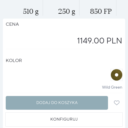
510 g
250 g
850 FP
CENA
1149.00 PLN
KOLOR
halo
?
Wild Green
DODAJ DO KOSZYKA
KONFIGURUJ