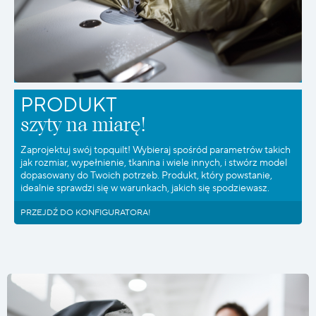
PRODUKT
szyty na miarę!
Zaprojektuj swój topquilt! Wybieraj spośród parametrów takich
jak rozmiar, wypełnienie, tkanina i wiele innych, i stwórz model
dopasowany do Twoich potrzeb. Produkt, który powstanie,
idealnie sprawdzi się w warunkach, jakich się spodziewasz.
PRZEJDŹ DO KONFIGURATORA!