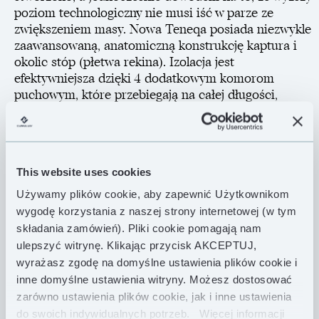
poziom technologiczny nie musi iść w parze ze
zwiększeniem masy. Nowa Teneqa posiada niezwykle
zaawansowaną, anatomiczną konstrukcję kaptura i
okolic stóp (płetwa rekina). Izolacja jest
efektywniejsza dzięki 4 dodatkowym komorom
puchowym, które przebiegają na całej długości,
utrzymując puch w miejscu po bokach śpiwora. Przy
projektowaniu wybraliśmy tkaninę Pertex® Quantum
29 g i wypełniliśmy śpiwór etycznie pozyskiwanym
polskim puchem gęsim 850 FP.
This website uses cookies
Nieco szerszy krój charakterystyczny dla śpiworów
Używamy plików cookie, aby zapewnić Użytkownikom
zimowych pozwala na włożenie do śpiwora
wygodę korzystania z naszej strony internetowej (w tym
elementów wyposażenia, które chcemy uchronić
składania zamówień). Pliki cookie pomagają nam
przed zimnem, a także na użycie izolacji
ulepszyć witrynę. Klikając przycisk AKCEPTUJ,
pomocniczej, jak np. wkładki izolacyjnej lub grubej
wyrażasz zgodę na domyślne ustawienia plików cookie i
kurtki puchowej. Dwa tunele puchowe izolują zamek,
inne domyślne ustawienia witryny. Możesz dostosować
a specjalny klips zapobiega wcinaniu się suwaka w
zarówno ustawienia plików cookie, jak i inne ustawienia
materiał śpiwora. Dwie różniące się w dotyku linki
do swoich indywidualnych potrzeb.
Więcej informacji