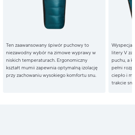
Ten zaawansowany śpiwór puchowy to
Wyspecjali
niezawodny wybór na zimowe wyprawy w
litery V z
niskich temperaturach. Ergonomiczny
puchu, a k
kształt mumii zapewnia optymalną izolację
pełni rozp
przy zachowaniu wysokiego komfortu snu.
ciepło i m
trakcie snu