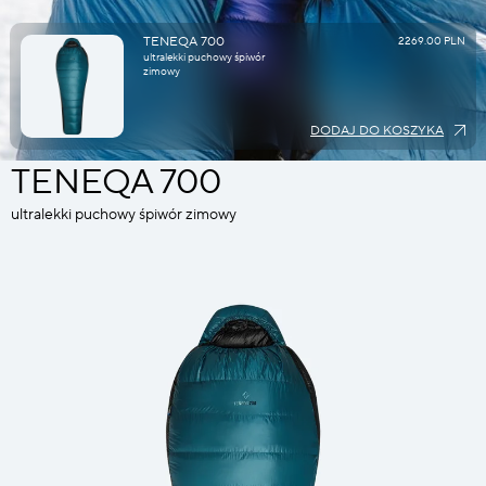
TENEQA 700
2269.00 PLN
ultralekki puchowy śpiwór
zimowy
DODAJ DO KOSZYKA
TENEQA 700
ultralekki puchowy śpiwór zimowy