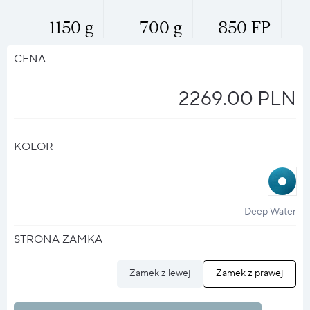
1150 g
700 g
850 FP
CENA
2269.00 PLN
KOLOR
halo
?
Deep Water
STRONA ZAMKA
Zamek z lewej
Zamek z prawej