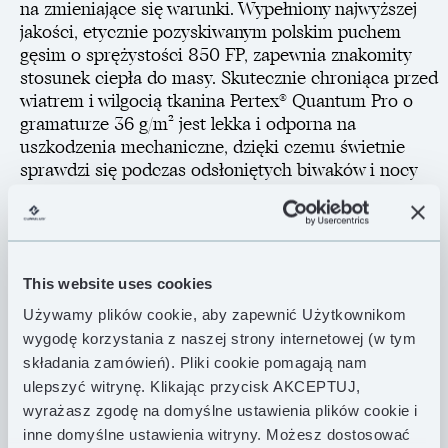
na zmieniające się warunki. Wypełniony najwyższej
jakości, etycznie pozyskiwanym polskim puchem
gęsim o sprężystości 850 FP, zapewnia znakomity
stosunek ciepła do masy. Skutecznie chroniąca przed
wiatrem i wilgocią tkanina Pertex® Quantum Pro o
gramaturze 36 g/m² jest lekka i odporna na
uszkodzenia mechaniczne, dzięki czemu świetnie
sprawdzi się podczas odsłoniętych biwaków i nocy
pod gołym niebem. Przemyślana konstrukcja
obejmuje komory typu H, które zapewniają
optymalne rozmieszczenie puchu, trójwymiarowy
kaptur o „kurtkowym” kroju, który otula głowę i
ogranicza straty ciepła, oraz zaawansowaną
This website uses cookies
konstrukcję strefy stóp, zapewniającą lepszą izolację
Używamy plików cookie, aby zapewnić Użytkownikom
tam, gdzie jej najbardziej potrzebujesz.
wygodę korzystania z naszej strony internetowej (w tym
składania zamówień). Pliki cookie pomagają nam
Co wyróżnia śpiwór Spotter? Został stworzony do
ulepszyć witrynę. Klikając przycisk AKCEPTUJ,
działania w terenie. Dwa zapinane na zamek otwory
wyrażasz zgodę na domyślne ustawienia plików cookie i
na ręce z izolacją puchową pozwalają swobodnie
inne domyślne ustawienia witryny. Możesz dostosować
wykonywać różne czynności, bez wychodzenia z