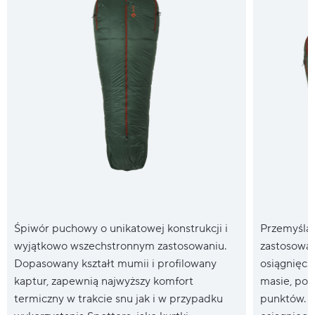
Śpiwór puchowy o unikatowej konstrukcji i
Przemyślan
wyjątkowo wszechstronnym zastosowaniu.
zastosowan
Dopasowany kształt mumii i profilowany
osiągnięcie
kaptur, zapewnią najwyższy komfort
masie, pop
termiczny w trakcie snu jak i w przypadku
punktów. D