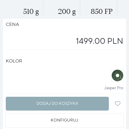
510 g
200 g
850 FP
CENA
1499.00 PLN
KOLOR
halo
?
Jasper Pro
DODAJ DO KOSZYKA
KONFIGURUJ