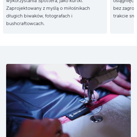
wykorzystania Spottera, jako kurtki.
osiągnięci
Zaprojektowany z myślą o miłośnikach
bez zagroż
długich biwaków, fotografach i
trakcie snu
bushcraftowcach.