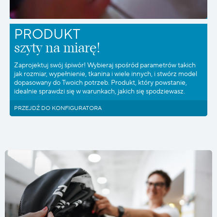
PRODUKT
szyty na miarę!
Zaprojektuj swój śpiwór! Wybieraj spośród parametrów takich
jak rozmiar, wypełnienie, tkanina i wiele innych, i stwórz model
dopasowany do Twoich potrzeb. Produkt, który powstanie,
idealnie sprawdzi się w warunkach, jakich się spodziewasz.
PRZEJDŹ DO KONFIGURATORA