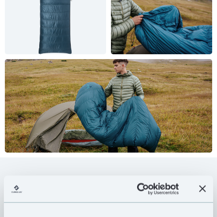
Rect 500 to śpiwór uniwersalny, o klasycznym
prostokątnym kroju. Sprawdzi się w sezonie
wiosenno-letnim. Przyjazna w dotyku tkanina Pertex®