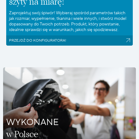
szyty na miarę!
Zaprojektuj swój śpiwór! Wybieraj spośród parametrów takich
jak rozmiar, wypełnienie, tkanina i wiele innych, i stwórz model
dopasowany do Twoich potrzeb. Produkt, który powstanie,
idealnie sprawdzi się w warunkach, jakich się spodziewasz.
PRZEJDŹ DO KONFIGURATORA!
WYKONANE
w Polsce