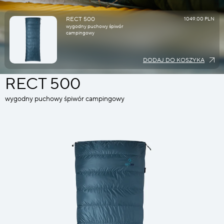
RECT 500
1049.00 PLN
wygodny puchowy śpiwór
campingowy
DODAJ DO KOSZYKA
RECT 500
wygodny puchowy śpiwór campingowy