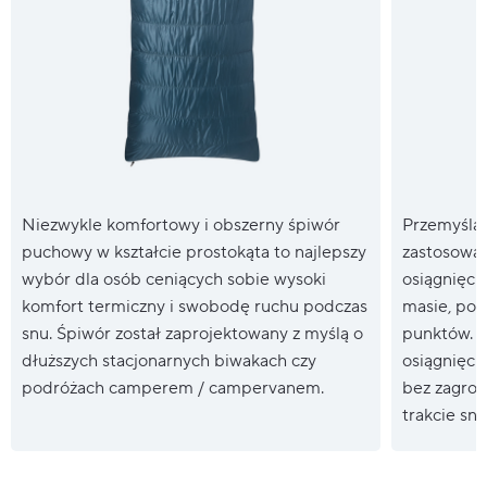
Niezwykle komfortowy i obszerny śpiwór
Przemyślan
puchowy w kształcie prostokąta to najlepszy
zastosowan
wybór dla osób ceniących sobie wysoki
osiągnięcie
komfort termiczny i swobodę ruchu podczas
masie, pop
snu. Śpiwór został zaprojektowany z myślą o
punktów. D
dłuższych stacjonarnych biwakach czy
osiągnięci
podróżach camperem / campervanem.
bez zagroż
trakcie snu