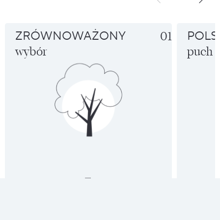
ZRÓWNOWAŻONY
01
POLS
wybór
puch
DOWIEDZ SIĘ WIĘCEJ!
DOWIEDZ S