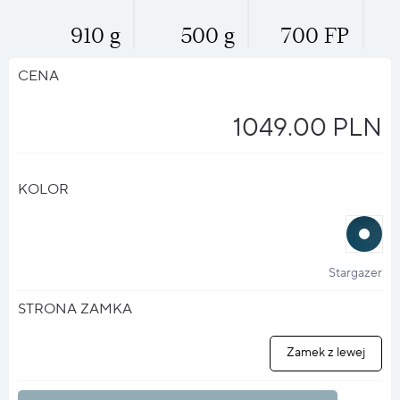
910 g
500 g
700 FP
CENA
1049.00 PLN
KOLOR
halo
?
Stargazer
STRONA ZAMKA
Zamek z lewej