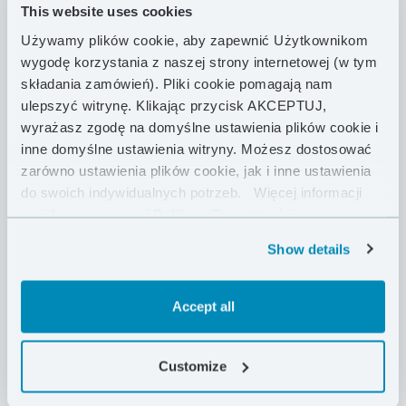
This website uses cookies
Quantum 35 g zapewnia wysoką oddychalność.
Wypełniony został etycznie pozyskiwanym puchem z
Używamy plików cookie, aby zapewnić Użytkownikom
polskich białych kaczek. Komory w spodzie i we
wygodę korzystania z naszej strony internetowej (w tym
wierzchu są połączone, aby w zależności od potrzeb
składania zamówień). Pliki cookie pomagają nam
można było decydować o tym, jak powinien być
ulepszyć witrynę. Klikając przycisk AKCEPTUJ,
rozmieszczony puch. Idealny do wykorzystania
wyrażasz zgodę na domyślne ustawienia plików cookie i
podczas długotrwałego obozowania w jednym
inne domyślne ustawienia witryny. Możesz dostosować
miejscu. Bardzo łatwo można zamienić go w
zarówno ustawienia plików cookie, jak i inne ustawienia
prostokątną kołdrę o wymiarach 200 x 160 cm, pod
do swoich indywidualnych potrzeb.
Więcej informacji
którą bez problemu zmieszczą się dwie osoby.
znajdziesz w naszej
Polityce Prywatności .
Show details
CECHY PRODUKTU
Accept all
DANE TECHNICZNE
Customize
DOSTAWA I ZWROTY