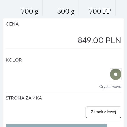
700 g
300 g
700 FP
CENA
849.00 PLN
KOLOR
halo
?
Crystal wave
STRONA ZAMKA
Zamek z lewej