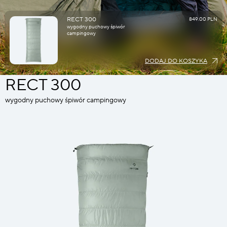
RECT 300
849.00 PLN
wygodny puchowy śpiwór
campingowy
DODAJ DO KOSZYKA
RECT 300
wygodny puchowy śpiwór campingowy