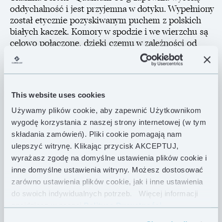
oddychalność i jest przyjemna w dotyku. Wypełniony
został etycznie pozyskiwanym puchem z polskich
białych kaczek. Komory w spodzie i we wierzchu są
celowo połączone, dzięki czemu w zależności od
potrzeb można decydować o tym, jak powinien być
rozmieszczony puch. Idealny do wykorzystania
podczas długotrwałego obozowania w jednym
miejscu. Bardzo łatwo można zamienić go w
This website uses cookies
prostokątną kołdrę o wymiarach 200 x 160 cm, pod
którą bez problemu zmieszczą się dwie osoby.
Używamy plików cookie, aby zapewnić Użytkownikom
wygodę korzystania z naszej strony internetowej (w tym
składania zamówień). Pliki cookie pomagają nam
ulepszyć witrynę. Klikając przycisk AKCEPTUJ,
CECHY PRODUKTU
wyrażasz zgodę na domyślne ustawienia plików cookie i
inne domyślne ustawienia witryny. Możesz dostosować
zarówno ustawienia plików cookie, jak i inne ustawienia
DANE TECHNICZNE
do swoich indywidualnych potrzeb.
Więcej informacji
znajdziesz w naszej
Polityce Prywatności .
DOSTAWA I ZWROTY