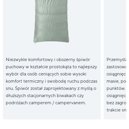
Niezwykle komfortowy i obszerny śpiwór
Przemyślan
puchowy w kształcie prostokąta to najlepszy
zastosowan
wybór dla osób ceniących sobie wysoki
osiągnięcie
komfort termiczny i swobodę ruchu podczas
masie, pop
snu. Śpiwór został zaprojektowany z myślą o
punktów. D
dłuższych stacjonarnych biwakach czy
osiągnięci
podróżach camperem / campervanem.
bez zagroż
trakcie snu