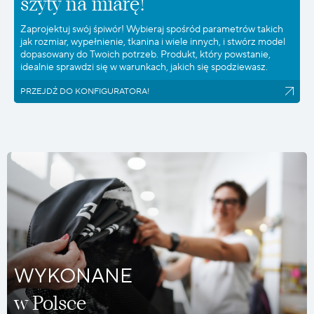
szyty na miarę!
Zaprojektuj swój śpiwór! Wybieraj spośród parametrów takich
jak rozmiar, wypełnienie, tkanina i wiele innych, i stwórz model
dopasowany do Twoich potrzeb. Produkt, który powstanie,
idealnie sprawdzi się w warunkach, jakich się spodziewasz.
PRZEJDŹ DO KONFIGURATORA!
WYKONANE
w Polsce