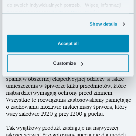
wzdłuż śpiwora, dodatkowo zmniejszają możliwość
do swoich indywidualnych potrzeb.
Więcej informacji
jakiejkolwiek migracji puchu i stabilizują go po
znajdziesz w naszej
Polityce Prywatności .
bokach, tam gdzie ryzyko zakłócenia wydajnej izolacji
jest najwyższe. Zaawansowana konstrukcja kaptura i
Show details
okolic stóp daje dodatkową ochronę tam, gdzie
jesteśmy najbardziej wrażliwi. Kaptur regulowany jest
elastycznymi linkami, a długie pullery przy suwakach
Accept all
dają się łatwo chwycić w grubych rękawicach. Śpiwór
posiada dwie wewnętrzne kieszenie wykonane z
Customize
siatki, dzięki czemu łatwo można kontrolować ich
zawartość. Jego szerszy krój zapewnia możliwość
spania w obszernej ekspedycyjnej odzieży, a także
umieszczenia w śpiworze kilku przedmiotów, które
najbardziej wymagają ochrony przed zimnem.
Wszystkie te rozwiązania zastosowaliśmy pamiętając
o zachowaniu możliwie niskiej masy śpiwora, który
waży zaledwie 1920 g przy 1200 g puchu.
Tak wyjątkowy produkt zasługuje na najwyższej
jakości serwis! Przygotowany specjalnie dla modeli