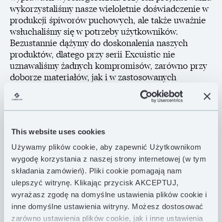
wykorzystaliśmy nasze wieloletnie doświadczenie w
produkcji śpiworów puchowych, ale także uważnie
wsłuchaliśmy się w potrzeby użytkowników.
Bezustannie dążymy do doskonalenia naszych
produktów, dlatego przy serii Excuistic nie
uznawaliśmy żadnych kompromisów, zarówno przy
doborze materiałów, jak i w zastosowanych
rozwiązaniach technologicznych. Wypełnione są
najlepszym polskim puchem gęsi o sprężystości 900
Fill Power i wykonane ze sprawdzonej, wodoodpornej
tkaniny zewnętrznej Pertex® Quantum Pro 36 g/m².
This website uses cookies
Excuistic ma jedno zadanie: jak najlepiej chronić
Używamy plików cookie, aby zapewnić Użytkownikom
użytkownika w ekstremalnie trudnych warunkach
wygodę korzystania z naszej strony internetowej (w tym
zimowych, dlatego zdecydowaliśmy się wykorzystać
składania zamówień). Pliki cookie pomagają nam
tutaj wyjątkowe rozwiązania konstrukcyjne. Śpiwór
ulepszyć witrynę. Klikając przycisk AKCEPTUJ,
ma aż 71 komór puchowych, a ich rozmieszczenie w
wyrażasz zgodę na domyślne ustawienia plików cookie i
dwóch warstwach minimalizuje ryzyko powstania
inne domyślne ustawienia witryny. Możesz dostosować
tzw. „zimnych punktów”. Panele boczne, biegnące
zarówno ustawienia plików cookie, jak i inne ustawienia