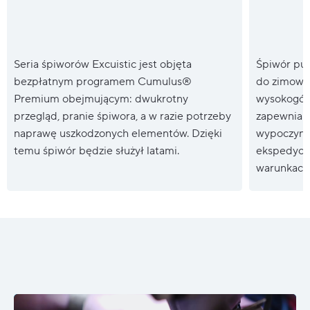
Seria śpiworów Excuistic jest objęta
Śpiwór pu
bezpłatnym programem Cumulus®
do zimowy
Premium obejmującym: dwukrotny
wysokogór
przegląd, pranie śpiwora, a w razie potrzeby
zapewnia m
naprawę uszkodzonych elementów. Dzięki
wypoczynk
temu śpiwór będzie służył latami.
ekspedycji
warunkach