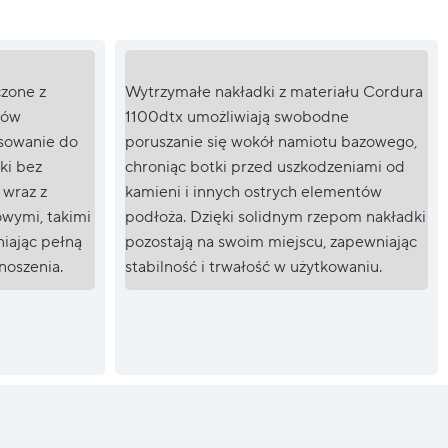
czone z
Wytrzymałe nakładki z materiału Cordura
ków
1100dtx umożliwiają swobodne
asowanie do
poruszanie się wokół namiotu bazowego,
tki bez
chroniąc botki przed uszkodzeniami od
wraz z
kamieni i innych ostrych elementów
wymi, takimi
podłoża. Dzięki solidnym rzepom nakładki
iając pełną
pozostają na swoim miejscu, zapewniając
noszenia.
stabilność i trwałość w użytkowaniu.