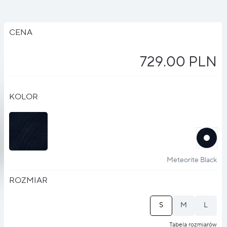
CENA
729.00 PLN
KOLOR
halo
?
Meteorite Black
ROZMIAR
S
M
L
Tabela rozmiarów