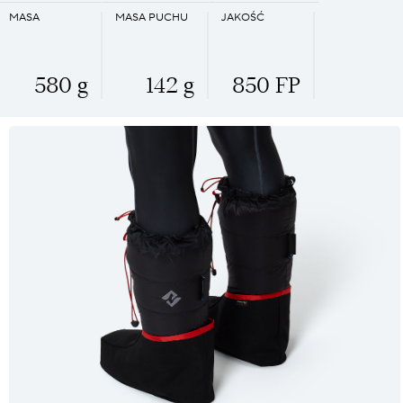
MASA
MASA PUCHU
JAKOŚĆ
580 g
142 g
850 FP