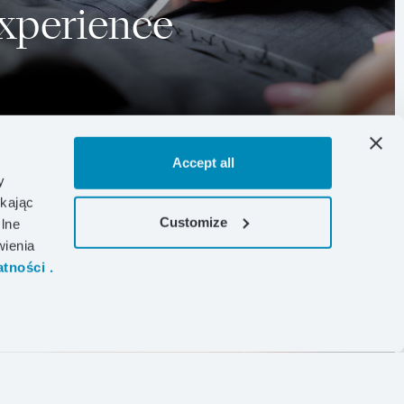
Experience
Accept all
y
ikając
Customize
lne
wienia
tności .