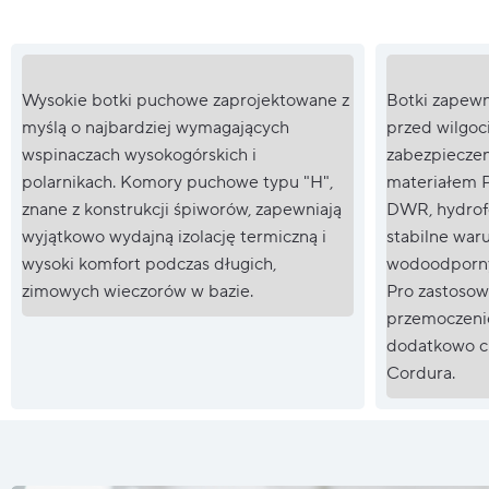
Wysokie botki puchowe zaprojektowane z
Botki zapewn
myślą o najbardziej wymagających
przed wilgoc
wspinaczach wysokogórskich i
zabezpieczen
polarnikach. Komory puchowe typu "H",
materiałem 
znane z konstrukcji śpiworów, zapewniają
DWR, hydrof
wyjątkowo wydajną izolację termiczną i
stabilne waru
wysoki komfort podczas długich,
wodoodporny
zimowych wieczorów w bazie.
Pro zastosow
przemoczeni
dodatkowo ch
Cordura.