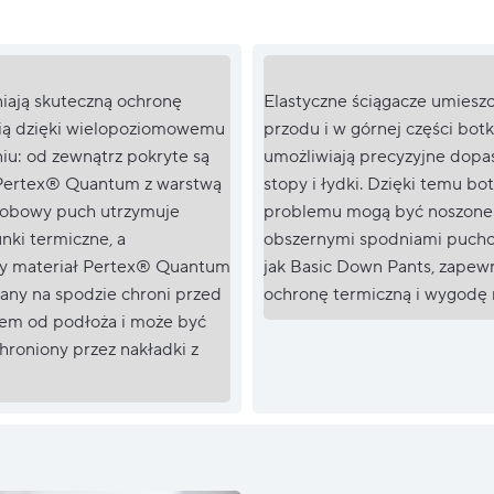
iają skuteczną ochronę
Elastyczne ściągacze umiesz
ią dzięki wielopoziomowemu
przodu i w górnej części bot
iu: od zewnątrz pokryte są
umożliwiają precyzyjne dop
Pertex® Quantum z warstwą
stopy i łydki. Dzięki temu bo
obowy puch utrzymuje
problemu mogą być noszone 
nki termiczne, a
obszernymi spodniami pucho
 materiał Pertex® Quantum
jak Basic Down Pants, zapewn
any na spodzie chroni przed
ochronę termiczną i wygodę 
em od podłoża i może być
roniony przez nakładki z