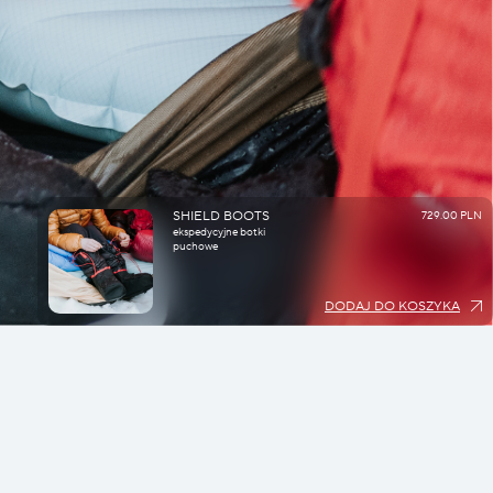
SHIELD BOOTS
729.00 PLN
ekspedycyjne botki
puchowe
DODAJ DO KOSZYKA