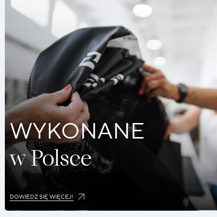
WYKONANE
w Polsce
DOWIEDZ SIĘ WIĘCEJ!