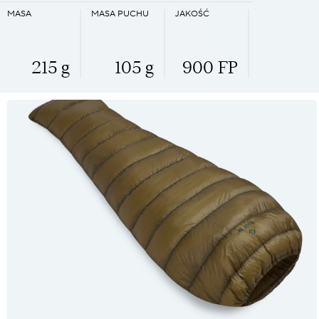
MASA
MASA PUCHU
JAKOŚĆ
215 g
105 g
900 FP