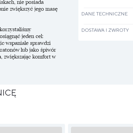
iskach, nie posiada
bnie zwiększyć jego masę
DANE TECHNICZNE
korzystaliśmy
DOSTAWA I ZWROTY
osiągnąć jeden cel:
gic wspaniale sprawdzi
maratonów lub jako śpiwór
a, zwiększając komfort w
NICĘ