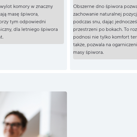
 wylot komory w znaczny
Obszerne dno śpiwora pozwa
ają masę śpiwora,
zachowanie naturalnej pozycj
przy tym odpowiedni
podczas snu, dając jednocześ
czny, dla letniego śpiwora
przestrzeni po bokach. To ro
t.
podnosi nie tylko komfort te
także, pozwala na ogarniczen
masy śpiwora.