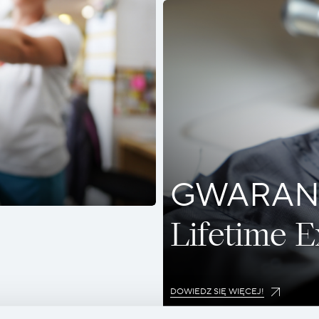
GWARAN
Lifetime 
DOWIEDZ SIĘ WIĘCEJ!