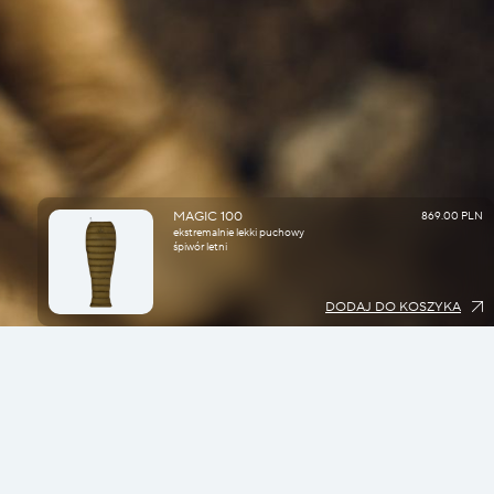
MAGIC 100
869.00 PLN
ekstremalnie lekki puchowy
śpiwór letni
DODAJ DO KOSZYKA