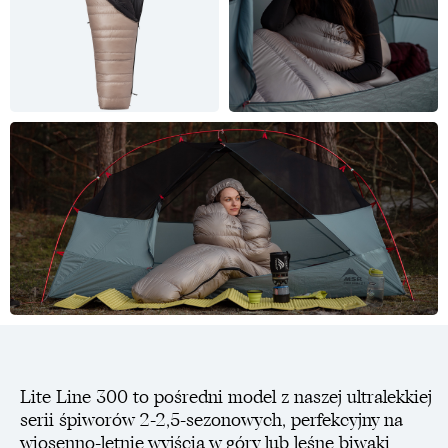
Lite Line 300 to pośredni model z naszej ultralekkiej
serii śpiworów 2-2,5-sezonowych, perfekcyjny na
wiosenno-letnie wyjścia w góry lub leśne biwaki