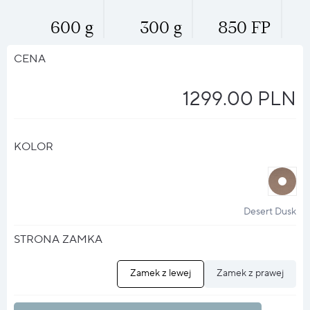
600 g
300 g
850 FP
CENA
1299.00 PLN
KOLOR
halo
?
Desert Dusk
STRONA ZAMKA
Zamek z lewej
Zamek z prawej