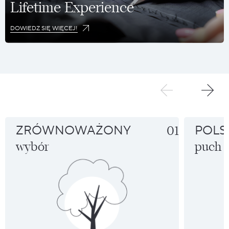
Lifetime Experience
DOWIEDZ SIĘ WIĘCEJ!
ZRÓWNOWAŻONY
01
POLS
wybór
puch