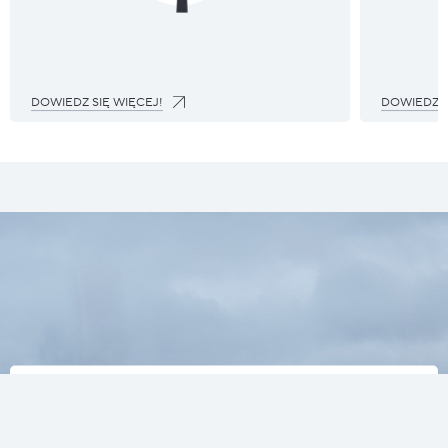
DOWIEDZ SIĘ WIĘCEJ!
DOWIEDZ S
ZAPISZ SIĘ
NA OUTDOOROWE NEWSY