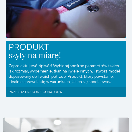
PRODUKT
szyty na miarę!
Zaprojektuj swój śpiwór! Wybieraj spośród parametrów takich
jak rozmiar, wypełnienie, tkanina i wiele innych, i stwórz model
dopasowany do Twoich potrzeb. Produkt, który powstanie,
idealnie sprawdzi się w warunkach, jakich się spodziewasz.
PRZEJDŹ DO KONFIGURATORA