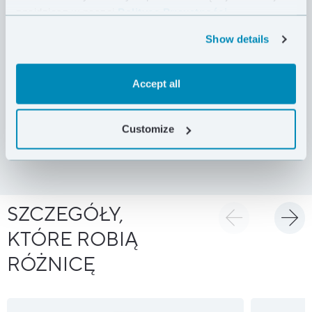
znajdziesz w naszej
Polityce Prywatności .
Show details
CECHY PRODUKTU
Accept all
DANE TECHNICZNE
DOSTAWA I ZWROTY
Customize
SZCZEGÓŁY,
KTÓRE ROBIĄ
RÓŻNICĘ