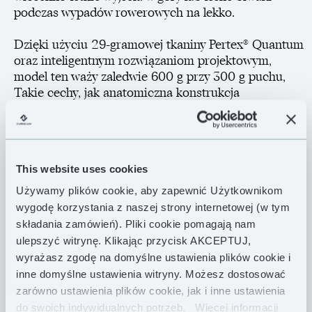
podczas wypadów rowerowych na lekko.
Dzięki użyciu 29-gramowej tkaniny Pertex® Quantum
oraz inteligentnym rozwiązaniom projektowym,
model ten waży zaledwie 600 g przy 300 g puchu,
Takie cechy, jak anatomiczna konstrukcja
zakończenia śpiwora (tzw. płetwa rekina),
trójwymiarowy design kaptura, czy fluorescencyjny
suwak przy kieszeni wewnętrznej czynią modele z
serii Lite Line wyjątkowo wygodnymi w użytkowaniu.
This website uses cookies
5-milimetrowy zamek YKK na całej długości posiada
specjalny klips na suwaku, dzięki czemu tkanina nie
Używamy plików cookie, aby zapewnić Użytkownikom
wcina się przy zamykaniu śpiwora. Zamek może być
wygodę korzystania z naszej strony internetowej (w tym
otwarty także od strony stóp, co ułatwia wentylację w
składania zamówień). Pliki cookie pomagają nam
gorętsze dni.
ulepszyć witrynę. Klikając przycisk AKCEPTUJ,
wyrażasz zgodę na domyślne ustawienia plików cookie i
Dla tych, którzy poszukują lekkiego śpiwora
inne domyślne ustawienia witryny. Możesz dostosować
wiosenno-letniego, Lite Line 300 będzie strzałem w
zarówno ustawienia plików cookie, jak i inne ustawienia
dziesiątkę.
do swoich indywidualnych potrzeb.
Więcej informacji