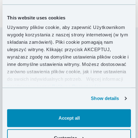
This website uses cookies
Używamy plików cookie, aby zapewnić Użytkownikom
wygodę korzystania z naszej strony internetowej (w tym
składania zamówień). Pliki cookie pomagają nam
Czapka puchowa Sleeping Down Hood w swojej
ulepszyć witrynę. Klikając przycisk AKCEPTUJ,
formie przypomina kaptur, dzięki czemu świetnie
wyrażasz zgodę na domyślne ustawienia plików cookie i
izoluje nie tylko głowę, ale także kark i szyję. Jest
inne domyślne ustawienia witryny. Możesz dostosować
bardzo ciepła i idealnie sprawdzi się podczas nocy w
zarówno ustawienia plików cookie, jak i inne ustawienia
hamaku lub quilcie przy ekstremalnie niskich
do swoich indywidualnych potrzeb.
Więcej informacji
temperaturach. Czapka wykonana została z tkaniny
znajdziesz w naszej
Polityce Prywatności .
Pertex® Quantum Pro oraz wypełniona puchem
hydrofobowym, co zapewnia doskonałą odporność
Show details
na wilgoć. Od wewnątrz wykończona jest tkaniną
typu „fleece”, posiada także regulację obwodu wokół
Accept all
twarzy i szyi, pozwalając na dopasowanie rozmiaru
do Twoich potrzeb.