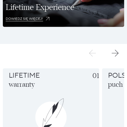
Lifetime Experience
DOWIEDZ SIĘ WIĘCEJ!
LIFETIME
01
POLS
warranty
puch