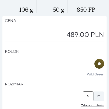
106 g
50 g
850 FP
CENA
489.00 PLN
KOLOR
halo
?
Wild Green
ROZMIAR
S
M
Tabela rozmiarów