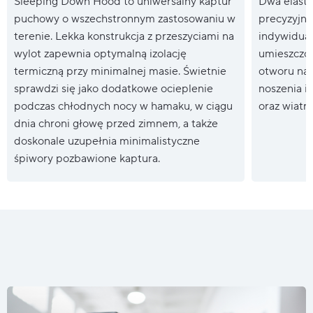
Sleeping Down Hood to uniwersalny kaptur
Dwa elasty
puchowy o wszechstronnym zastosowaniu w
precyzyjn
terenie. Lekka konstrukcja z przeszyciami na
indywidual
wylot zapewnia optymalną izolację
umieszczon
termiczną przy minimalnej masie. Świetnie
otworu na 
sprawdzi się jako dodatkowe ocieplenie
noszenia i
podczas chłodnych nocy w hamaku, w ciągu
oraz wiatr
dnia chroni głowę przed zimnem, a także
doskonale uzupełnia minimalistyczne
śpiwory pozbawione kaptura.