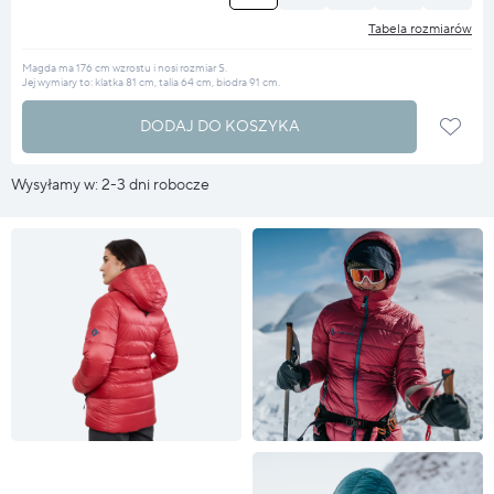
Tabela rozmiarów
Magda ma 176 cm wzrostu i nosi rozmiar S.
Jej wymiary to: klatka 81 cm, talia 64 cm, biodra 91 cm.
DODAJ DO KOSZYKA
Wysyłamy w: 2-3 dni robocze