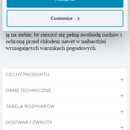
Mankiety oraz ściągacz w biodrach są regulowane i
zapewniają szczelną ochronę przed silnym wiatrem.
Customize
Neolite Endurance Lady to kurtka, która sprawdzi się
nawet przy długim pozostawaniu w bezruchu. Zarzuć
ją na siebie, by cieszyć się pełną swobodą ruchów i
ochroną przed chłodem nawet w najbardziej
wymagających warunkach pogodowych.
CECHY PRODUKTU
DANE TECHNICZNE
TABELA ROZMIARÓW
DOSTAWA I ZWROTY