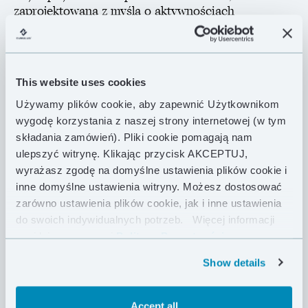
zaprojektowana z myślą o aktywnościach
outdoorowych w najcięższych zimowych warunkach.
Techniczny krój i solidna, a zarazem lekka
konstrukcja zapewnią Ci pełen komfort podczas
zimowych biwaków czy postojów na grani w niskich
This website uses cookies
temperaturach.
Używamy plików cookie, aby zapewnić Użytkownikom
Izolację termiczną gwarantuje gruba warstwa 250 g
wygodę korzystania z naszej strony internetowej (w tym
polskiego puchu gęsiego o sprężystości 850 FP. Jego
składania zamówień). Pliki cookie pomagają nam
imponujące właściwości zostały dodatkowo
ulepszyć witrynę. Klikając przycisk AKCEPTUJ,
wzmocnione hydrofobowaniem, które uodparnia
wyrażasz zgodę na domyślne ustawienia plików cookie i
puch na wilgoć. Zewnętrzna tkanina Pertex®
inne domyślne ustawienia witryny. Możesz dostosować
Quantum Pro 29 g/m² z wodoodporną membraną
zarówno ustawienia plików cookie, jak i inne ustawienia
oraz brak przeszyć „na wylot”, dzięki zastosowaniu
do swoich indywidualnych potrzeb.
Więcej informacji
komór typu H, chronią przed utratą ciepła
znajdziesz w naszej
Polityce Prywatności .
szczególnie przy silnych mrozach. Nieco
obszerniejszy niż standardowy krój sprawia, że pod
Show details
kurtką możesz umieścić dodatkową warstwę odzieży,
a pod kapturem zmieścisz kask wspinaczkowy.
Accept all