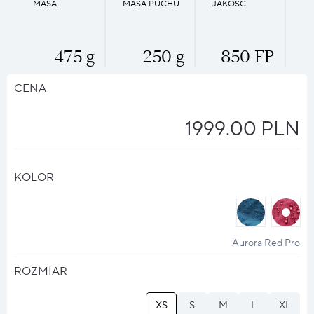
MASA
MASA PUCHU
JAKOŚĆ
475 g
250 g
850 FP
CENA
1999.00 PLN
KOLOR
halo
halo
?
?
Aurora Red Pro
ROZMIAR
XS
S
M
L
XL