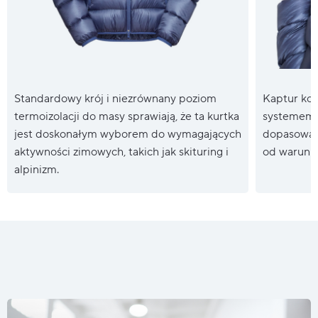
Standardowy krój i niezrównany poziom
Kaptur kom
termoizolacji do masy sprawiają, że ta kurtka
systemem 
jest doskonałym wyborem do wymagających
dopasowani
aktywności zimowych, takich jak skituring i
od warunk
alpinizm.