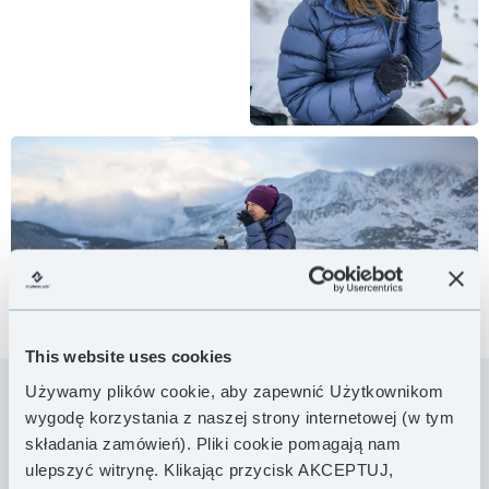
This website uses cookies
Używamy plików cookie, aby zapewnić Użytkownikom
wygodę korzystania z naszej strony internetowej (w tym
Bardzo lekka i minimalistyczna w swojej konstrukcji:
składania zamówień). Pliki cookie pomagają nam
Mountlite to zimowa kurtka puchowa, która zapewni
ulepszyć witrynę. Klikając przycisk AKCEPTUJ,
Ci ciepło podczas postoju i w trakcie biwaku.