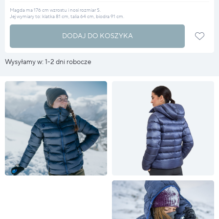
Magda ma 176 cm wzrostu i nosi rozmiar S.
Jej wymiary to: klatka 81 cm, talia 64 cm, biodra 91 cm.
DODAJ DO KOSZYKA
Wysyłamy w: 1-2 dni robocze