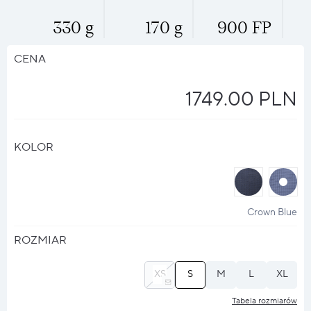
330 g
170 g
900 FP
CENA
1749.00 PLN
KOLOR
halo
halo
?
?
Crown Blue
ROZMIAR
XS
S
M
L
XL
Tabela rozmiarów