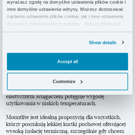
wyrażasz zgodę na domyślne ustawienia plików cookie i
Stworzona szczególnie do skiturowych lub
inne domyślne ustawienia witryny. Możesz dostosować
trekkingowych zimowych wyjść w teren, zaskoczy Cię
zarówno ustawienia plików cookie, jak i inne ustawienia
bardzo wysokim poziomem termoizolacji.
do swoich indywidualnych potrzeb.
Więcej informacji
znajdziesz w naszej
Polityce Prywatności .
Wykonana z lekkiej i oddychającej tkaniny Pertex®
Quantum oraz wypełniona 170 g hydrofobowego
Show details
puchu o sprężystości aż 900 FP, zachowuje
wyjątkowo niską masę oraz imponująco mały
rozmiar po kompresji. Dwie izolowane warstwą
Accept all
puchu kieszenie zewnętrzne ogrzeją Twoje dłonie i
niezbędne akcesoria, a obszerny kaptur, który
Customize
zmieści kask, ochroni Cię przed wiatrem i chłodem.
Wykończenie mankietów oraz dołu kurtki
elastycznym ściągaczem potęguje wygodę
użytkowania w niskich temperaturach.
Mountlite jest idealną propozycją dla wszystkich,
którzy poszukują lekkiej kurtki puchowej oferującej
wysoką izolację termiczną, szczególnie gdy chcesz