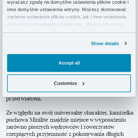
wyrażasz zgodę na domyślne ustawienia plików cookie i
jedyna warstwa izolacyjna latem, jak i dodatkowy
inne domyślne ustawienia witryny. Możesz dostosować
element wyposażenia zimowego. Wykonana z tkaniny
zarówno ustawienia plików cookie, jak i inne ustawienia
Pertex® Quantum oraz wypełniona puchem o
do swoich indywidualnych potrzeb.
Więcej informacji
sprężystości 850 FP, Minilite posiada dopasowany
znajdziesz w naszej
Polityce Prywatności .
krój, który jednocześnie nie krępuje ruchów w trakcie
outdoorowych aktywności.
Show details
Kamizelka jest wyposażona w cztery przydatne
kieszonki: dwie wewnętrzne siatkowe ułatwią
Accept all
wysuszenie np. buffa czy rękawiczek, a dwie
zewnętrzne pomieszczą niezbędne w terenie
Customize
akcesoria. Główny zamek YKK® jest wygodny w
użyciu nawet w rękawiczkach, a wysoka stójka chroni
przed wiatrem.
Ze względu na swój uniwersalny charakter, kamizelka
puchowa Minilite znajdzie miejsce w wyposażeniu
zarówno pieszych wędrowców i rowerzystów
czerpiących przyjemność z pokonywania długich