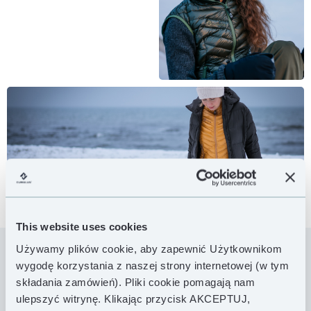
This website uses cookies
Używamy plików cookie, aby zapewnić Użytkownikom
wygodę korzystania z naszej strony internetowej (w tym
Wyjątkowo lekka i charakteryzująca się
składania zamówień). Pliki cookie pomagają nam
minimalistyczną konstrukcją Minilite to kamizelka
ulepszyć witrynę. Klikając przycisk AKCEPTUJ,
puchowa, która idealnie sprawdzi się zarówno jako