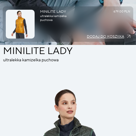
MINILITE LADY
679.00 PLN
ultralekka kamizelka
puchowa
DODAJ DO KOSZYKA
MINILITE LADY
ultralekka kamizelka puchowa