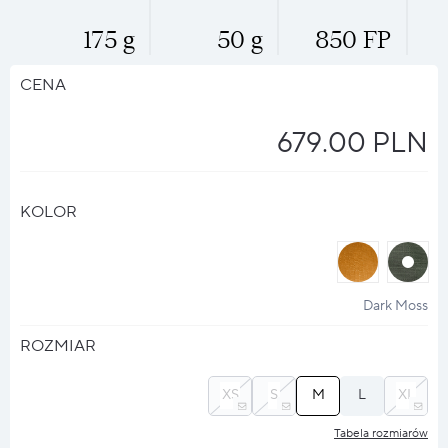
175 g
50 g
850 FP
CENA
679.00 PLN
KOLOR
halo
halo
?
?
Dark Moss
ROZMIAR
XS
S
M
L
XL
Tabela rozmiarów