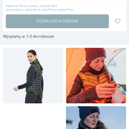
Marta ma 172 cm wzrostu i nosi rozmiar S.
Jej wymiary to: klatka 86 cm, talia 70 cm, biodra 99 cm.
DODAJ DO KOSZYKA
Wysyłamy w: 1-2 dni robocze