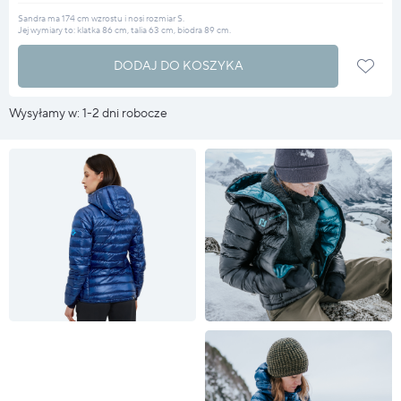
Sandra ma 174 cm wzrostu i nosi rozmiar S.
Jej wymiary to: klatka 86 cm, talia 63 cm, biodra 89 cm.
DODAJ DO KOSZYKA
Wysyłamy w: 1-2 dni robocze