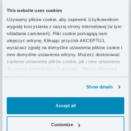
komór puchowych. Wypełniona etycznie
This website uses cookies
pozyskiwanym polskim puchem zapewni Ci komfort i
ochroni przed chłodem.
Używamy plików cookie, aby zapewnić Użytkownikom
wygodę korzystania z naszej strony internetowej (w tym
Codzienne użytkowanie kurtki jest bardzo przyjemne
składania zamówień). Pliki cookie pomagają nam
dzięki wygodnemu, obszernemu kapturowi oraz
ulepszyć witrynę. Klikając przycisk AKCEPTUJ,
miękkim, elastycznym mankietom. 94 g puchu o
wyrażasz zgodę na domyślne ustawienia plików cookie i
sprężystości 850 FP gwarantuje natomiast ochronę
inne domyślne ustawienia witryny. Możesz dostosować
przed chłodem po zakończeniu długiej wycieczki lub
zarówno ustawienia plików cookie, jak i inne ustawienia
intensywnego treningu. Zastosowana tkanina Pertex®
do swoich indywidualnych potrzeb.
Więcej informacji
Quantum odznacza się nie tylko niską masą, ale
znajdziesz w naszej
Polityce Prywatności .
również wysoką wytrzymałością mechaniczną. Dwie
izolowane kieszonki zewnętrzne, ochronią dłonie
Show details
przed wieczornym chłodem, a wewnętrzna kieszonka
na piersi dyskretnie pomieści portfel lub klucze.
Accept all
Regeneracja po zakończeniu kolejnego etapu
wielkiego wyścigu, przerwa na posiłek w trakcie
Customize
hikingu w dolinie, codzienne przemieszczanie się po