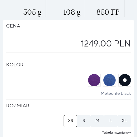
305 g
108 g
850 FP
CENA
1249.00 PLN
KOLOR
halo
halo
halo
?
?
?
Meteorite Black
ROZMIAR
XS
S
M
L
XL
Tabela rozmiarów