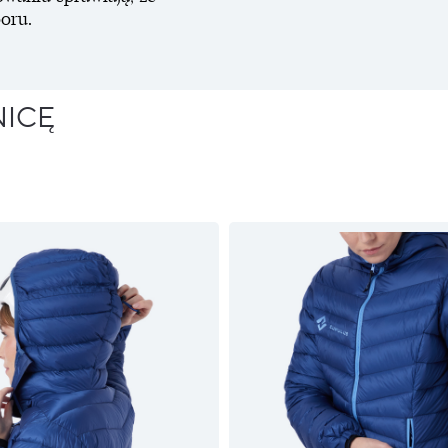
oru.
NICĘ