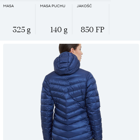
MASA
MASA PUCHU
JAKOŚĆ
325 g
140 g
850 FP