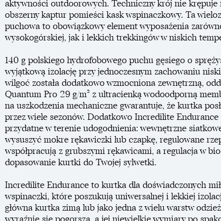
aktywności outdoorowych. Techniczny krój nie krępuje 
obszerny kaptur pomieści kask wspinaczkowy. Ta wielo
puchowa to obowiązkowy element wyposażenia zarówno
wysokogórskiej, jak i lekkich trekkingów w niskich temp
140 g polskiego hydrofobowego puchu gęsiego o sprężys
wyjątkową izolację przy jednoczesnym zachowaniu nisk
wilgoć została dodatkowo wzmocniona zewnętrzną, oddy
Quantum Pro 29 g/m² z ultracienką wodoodporną membr
na uszkodzenia mechaniczne gwarantuje, że kurtka pos
przez wiele sezonów. Dodatkowo Incredilite Endurance
przydatne w terenie udogodnienia: wewnętrzne siatkow
wysuszyć mokre rękawiczki lub czapkę, regulowane rze
współpracują z grubszymi rękawicami, a regulacja w bi
dopasowanie kurtki do Twojej sylwetki.
Incredilite Endurance to kurtka dla doświadczonych mił
wspinaczki, które poszukują uniwersalnej i lekkiej izolac
główna kurtka zimą lub jako jedna z wielu warstw odzież
wyraźnie się pogorszą, a jej niewielkie wymiary po spak