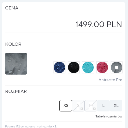
CENA
1499.00 PLN
KOLOR
halo
halo
halo
halo
halo
?
?
?
?
?
Antracite Pro
ROZMIAR
XS
S
M
L
XL
Tabela rozmiarów
Pola ma 172 cm wzrostu i nosi rozmiar XS.