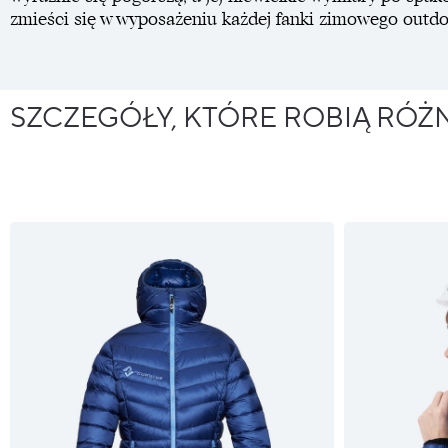
zmieści się w wyposażeniu każdej fanki zimowego outdo
SZCZEGÓŁY, KTÓRE ROBIĄ RÓŻ