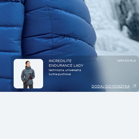
INCREDILITE
1499.00 PLN
ENDURANCE LADY
techniczna, uniwersalna
kurtka puchowa
DODAJ DO KOSZYKA