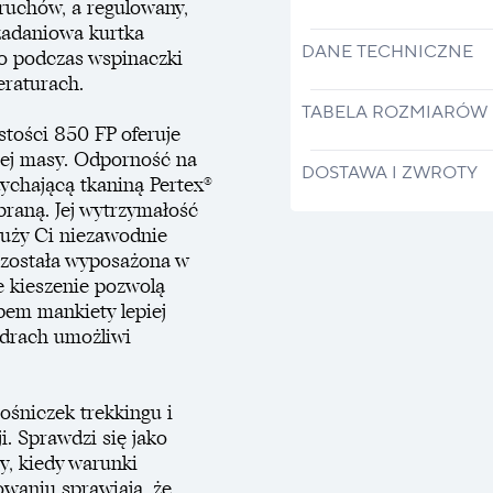
ruchów, a regulowany,
zadaniowa kurtka
DANE TECHNICZNE
 podczas wspinaczki
eraturach.
TABELA ROZMIARÓW
tości 850 FP oferuje
iej masy. Odporność na
DOSTAWA I ZWROTY
chającą tkaniną Pertex®
aną. Jej wytrzymałość
łuży Ci niezawodnie
 została wyposażona w
e kieszenie pozwolą
pem mankiety lepiej
odrach umożliwi
ośniczek trekkingu i
ji. Sprawdzi się jako
y, kiedy warunki
owaniu sprawiają, że