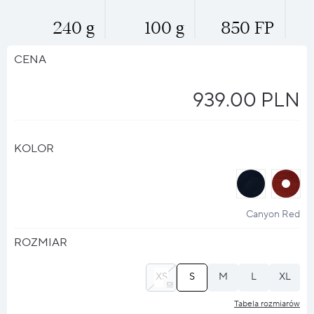
240 g
100 g
850 FP
CENA
939.00 PLN
KOLOR
halo
halo
?
?
Canyon Red
ROZMIAR
XS
S
M
L
XL
Tabela rozmiarów