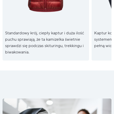
Standardowy krój, ciepły kaptur i duża ilość
Kaptur kom
puchu sprawiają, że ta kamizelka świetnie
systemem r
sprawdzi się podczas skituringu, trekkingu i
pełną wido
biwakowania.