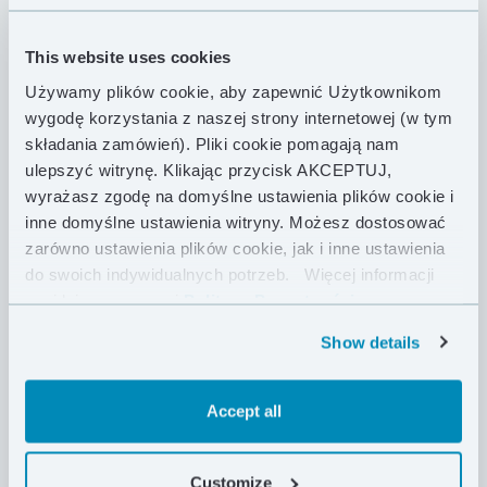
zachowaniu wygody i swobody ruchów. Hasklite
zapewnia dodatkową izolację nie tylko w trakcie
This website uses cookies
postoju w górach, ale również podczas wieczornego
Używamy plików cookie, aby zapewnić Użytkownikom
spaceru wzdłuż plaży. Noszona razem z dodatkowymi
wygodę korzystania z naszej strony internetowej (w tym
warstwami odzieży, doskonale sprawdzi się w
składania zamówień). Pliki cookie pomagają nam
temperaturach bliższych 0 – 5 stopni.
ulepszyć witrynę. Klikając przycisk AKCEPTUJ,
Materiały wykorzystane w produkcji kamizelki,
wyrażasz zgodę na domyślne ustawienia plików cookie i
tkanina Pertex® Quantum oraz puch o sprężystości
inne domyślne ustawienia witryny. Możesz dostosować
850 FP, gwarantują wysoką wytrzymałość
zarówno ustawienia plików cookie, jak i inne ustawienia
mechaniczną oraz jej niewielki rozmiar po kompresji.
do swoich indywidualnych potrzeb.
Więcej informacji
Dwie kieszenie pomieszczą wszelkie niezbędne w
znajdziesz w naszej
Polityce Prywatności .
terenie drobiazgi. Kaptur jest wystarczająco
Show details
obszerny, by pomieścić kask, a jednocześnie posiada
regulację umożliwiającą jego szczelne dopasowanie w
przypadku niekorzystnych warunków
Accept all
atmosferycznych.
Dodatkowa warstwa izolacyjna, łatwa do założenia i
Customize