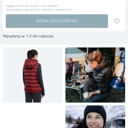
Magda ma 176 cm wzrostu i nosi rozmiar S.
Jej wymiary to: klatka 81 cm, talia 64 cm, biodra 91 cm.
DODAJ DO KOSZYKA
Wysyłamy w: 1-2 dni robocze