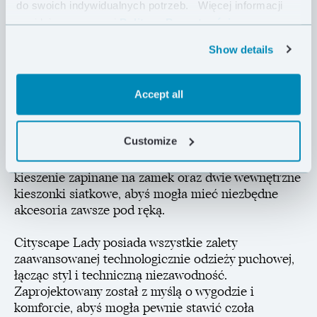
do swoich indywidualnych potrzeb.
Więcej informacji
wodoodpornej tkaniny Pertex® Quantum Pro,
znajdziesz w naszej
Polityce Prywatności .
Cityscape Lady łączy wytrzymałość z doskonałą
ochroną w zimowych warunkach.
Show details
Wypełniony wysokiej jakości polskim puchem gęsim
o sprężystości 700 FP, zapewni ciepło i zaskoczy Cię
Accept all
swoją lekkością. Obszerny kaptur i elastycznie
wykończone mankiety ochronią przed mroźnym
Customize
wiatrem i śniegiem. Zaprojektowany z myślą o
komforcie, płaszcz jest wyposażony w dwie wygodne
kieszenie zapinane na zamek oraz dwie wewnętrzne
kieszonki siatkowe, abyś mogła mieć niezbędne
akcesoria zawsze pod ręką.
Cityscape Lady posiada wszystkie zalety
zaawansowanej technologicznie odzieży puchowej,
łącząc styl i techniczną niezawodność.
Zaprojektowany został z myślą o wygodzie i
komforcie, abyś mogła pewnie stawić czoła