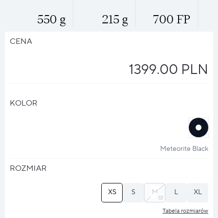
550 g
215 g
700 FP
CENA
1399.00 PLN
KOLOR
halo
?
Meteorite Black
ROZMIAR
XS
S
M
L
XL
Tabela rozmiarów