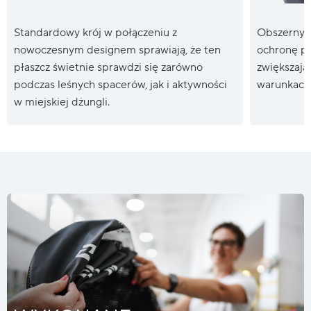
Standardowy krój w połączeniu z
Obszerny 
nowoczesnym designem sprawiają, że ten
ochronę pr
płaszcz świetnie sprawdzi się zarówno
zwiększają
podczas leśnych spacerów, jak i aktywności
warunkach
w miejskiej dżungli.