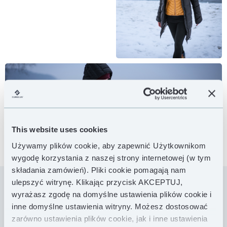
This website uses cookies
Używamy plików cookie, aby zapewnić Użytkownikom
wygodę korzystania z naszej strony internetowej (w tym
składania zamówień). Pliki cookie pomagają nam
ulepszyć witrynę. Klikając przycisk AKCEPTUJ,
wyrażasz zgodę na domyślne ustawienia plików cookie i
Długi damski płaszcz puchowy łączący klasyczny,
inne domyślne ustawienia witryny. Możesz dostosować
miejski krój z wyjątkowymi parametrami
zarówno ustawienia plików cookie, jak i inne ustawienia
outdoorowej odzieży. Wykonany z niezawodnej,