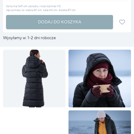
Ilona ma 169 cm wzrostu i nosi rozmiar XS.
Jej wymiary to: klatka 81 cm, talia 64 cm, biodra 87 cm.
DODAJ DO KOSZYKA
Wysyłamy w: 1-2 dni robocze