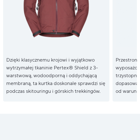
Dzięki klasycznemu krojowi i wyjątkowo
Przestronn
wytrzymałej tkaninie Pertex® Shield z 3-
wyposażony
warstwową, wodoodporną i oddychającą
trzystopni
membraną, ta kurtka doskonale sprawdzi się
dopasowani
podczas skitouringu i górskich trekkingów.
od warunk