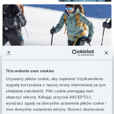
This website uses cookies
Przeciwdeszczowa kurtka Moonrain, to hardshell,
Używamy plików cookie, aby zapewnić Użytkownikom
który ochroni Cię zarówno przed intensywnym
wygodę korzystania z naszej strony internetowej (w tym
deszczem, jak i delikatną mżawką i wiatrem.
składania zamówień). Pliki cookie pomagają nam
Zaawansowana wodoodporna tkanina z membraną
oraz szereg praktycznych funkcji czynią ją
ulepszyć witrynę. Klikając przycisk AKCEPTUJ,
niezbędnym elementem wyposażenia na wyprawy
wyrażasz zgodę na domyślne ustawienia plików cookie i
niezależnie od pory roku.
inne domyślne ustawienia witryny. Możesz dostosować