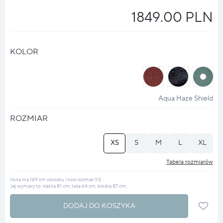
1849.00 PLN
KOLOR
halo
halo
halo
?
?
?
Aqua Haze Shield
ROZMIAR
XS
S
M
L
XL
Tabela rozmiarów
Ilona ma 169 cm wzrostu i nosi rozmiar XS.
Jej wymiary to: klatka 81 cm, talia 64 cm, biodra 87 cm.
DODAJ DO KOSZYKA