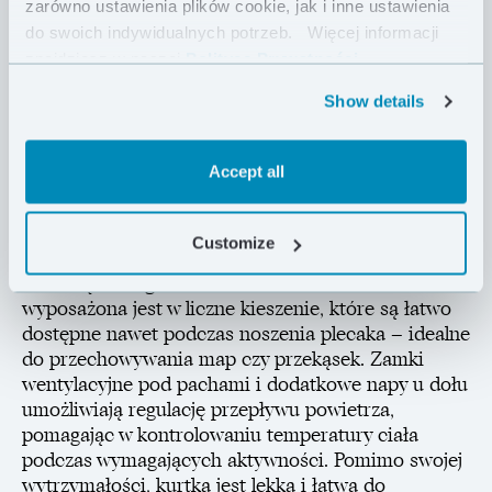
zarówno ustawienia plików cookie, jak i inne ustawienia
Wykonana z wolnego od PFC materiału Pertex®
do swoich indywidualnych potrzeb.
Więcej informacji
Shield z trójwarstwową membraną i w pełni
znajdziesz w naszej
Polityce Prywatności .
klejonymi szwami, zapewnia doskonałą ochronę
Show details
przed wodą i wiatrem, gwarantując suchość i komfort
niezależnie od pogody. Kurtka została
zaprojektowana i wyprodukowana w Polsce, a jej
Accept all
techniczny krój sprawia, że kurtka jest dopasowana, a
przy tym nie krępuje ruchów nawet podczas
intensywnych aktywności. Kompatybilny z kaskiem
Customize
kaptur z usztywnionym daszkiem, oferuje pełne
ochronę bez ograniczania widoczności. Kurtka
wyposażona jest w liczne kieszenie, które są łatwo
dostępne nawet podczas noszenia plecaka – idealne
do przechowywania map czy przekąsek. Zamki
wentylacyjne pod pachami i dodatkowe napy u dołu
umożliwiają regulację przepływu powietrza,
pomagając w kontrolowaniu temperatury ciała
podczas wymagających aktywności. Pomimo swojej
wytrzymałości, kurtka jest lekka i łatwa do