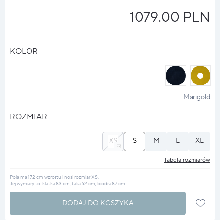
1079.00 PLN
KOLOR
halo
halo
?
?
Marigold
ROZMIAR
XS
S
M
L
XL
Tabela rozmiarów
Pola ma 172 cm wzrostu i nosi rozmiar XS.
Jej wymiary to: klatka 83 cm, talia 62 cm, biodra 87 cm.
DODAJ DO KOSZYKA