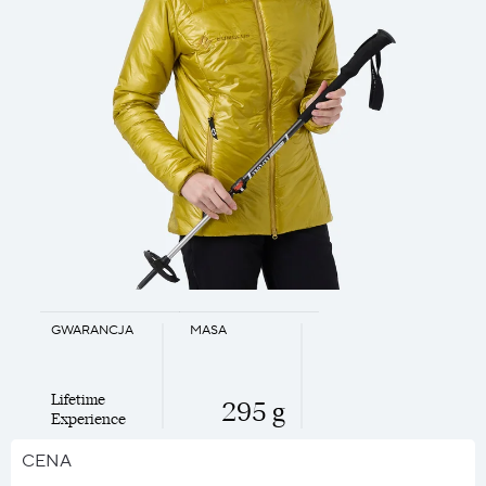
GWARANCJA
MASA
Lifetime
295 g
Experience
CENA