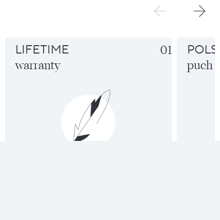
LIFETIME
01
POLS
warranty
puch
DOWIEDZ SIĘ WIĘCEJ!
DOWIEDZ S