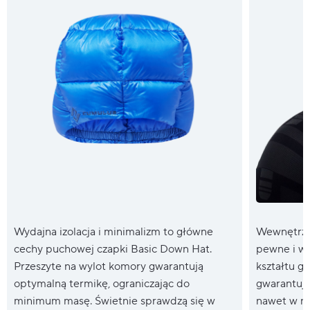
Wydajna izolacja i minimalizm to główne
Wewnętrzny
cechy puchowej czapki Basic Down Hat.
pewne i w
Przeszyte na wylot komory gwarantują
kształtu gł
optymalną termikę, ograniczając do
gwarantują
minimum masę. Świetnie sprawdzą się w
nawet w ni