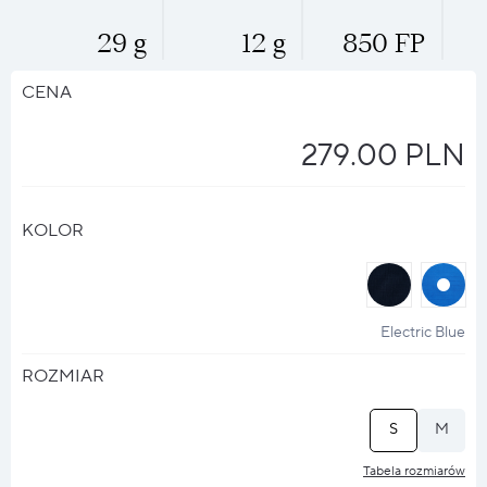
29 g
12 g
850 FP
CENA
279.00 PLN
KOLOR
halo
halo
?
?
Electric Blue
ROZMIAR
S
M
Tabela rozmiarów