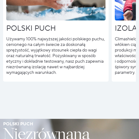
POLSKI PUCH
IZOLA
Używamy 100% najwyższej jakości polskiego puchu,
Climashield®
cenionego na całym świecie za doskonałą
włókien ciąg
sprężystość, wyjątkowy stosunek ciepła do wagi
produkcji ma
oraz naturalną trwałość. Pozyskiwany w sposób
właściwości 
etyczny i dokładnie testowany, nasz puch zapewnia
i odpornością
niezrównaną izolację nawet w najbardziej
śpiwory syn
wymagających warunkach.
parametry.
POLSKI PUCH
Niezrównana