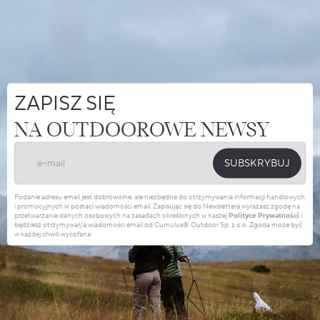
Pamiętamy także o odpowiedzialności i
naszym wpływie na środowisko. Dlatego
stawiamy na trwałe rozwiązania,
certyfikowane materiały i lokalną produkcję.
Niezależnie od tego, czy zdobywasz szczyty,
przemierzasz odludne szlaki, czy nocujesz
pod gwiazdami, ze sprzętem Cumulus®
możesz w pełni skupić się na tym, co przed
Tobą.
ZOBACZ NASZ RAPORT ESG!
ZOBACZ NASZ RAPORT ESG!