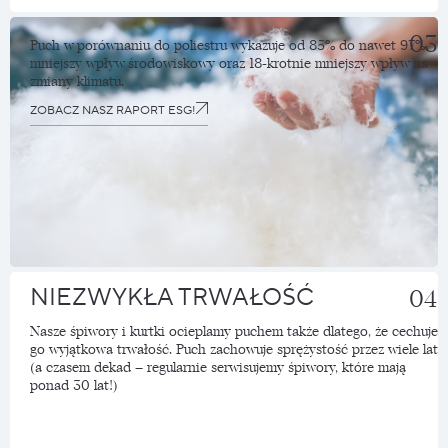
03
Puch w porównaniu do poliestru wykazuje od 85% do nawet 97%
mniejszy wpływ środowiskowy oraz 18-krotnie mniejszy wpływ na
zmiany klimatu.
ZOBACZ NASZ RAPORT ESG!
NIEZWYKŁA TRWAŁOŚĆ
04
Nasze śpiwory i kurtki ocieplamy puchem także dlatego, że cechuje
go wyjątkowa trwałość. Puch zachowuje sprężystość przez wiele lat
(a czasem dekad – regularnie serwisujemy śpiwory, które mają
ponad 30 lat!)