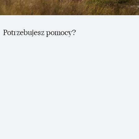
ZAPISZ SIĘ
NA OUTDOOROWE NEWSY
SUBSKRYBUJ
Podanie adresu email jest dobrowolne, ale niezbędne do otrzymywania informacji handlowych
i promocyjnych w postaci wiadomości email. Zapisując się do Newslettera wyrażasz zgodę na
przetwarzanie danych osobowych na zasadach określonych w naszej
Polityce Prywatności
i
będziesz otrzymywał/a wiadomości email od Cumulus® Outdoor Sp. z o.o. Zgoda może być
w każdej chwili wycofana.