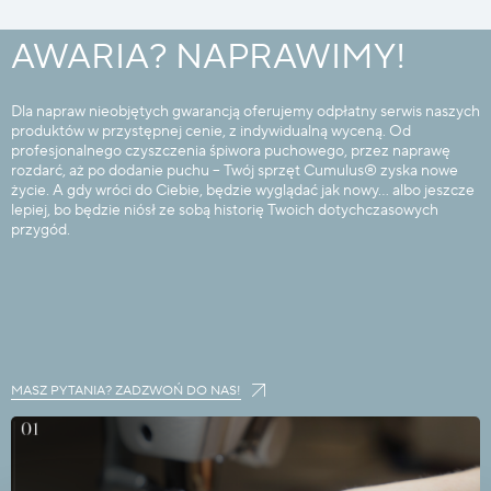
AWARIA? NAPRAWIMY!
Dla napraw nieobjętych gwarancją oferujemy odpłatny serwis naszych
produktów w przystępnej cenie, z indywidualną wyceną. Od
profesjonalnego czyszczenia śpiwora puchowego, przez naprawę
rozdarć, aż po dodanie puchu – Twój sprzęt Cumulus® zyska nowe
życie. A gdy wróci do Ciebie, będzie wyglądać jak nowy… albo jeszcze
lepiej, bo będzie niósł ze sobą historię Twoich dotychczasowych
przygód.
MASZ PYTANIA? ZADZWOŃ DO NAS!