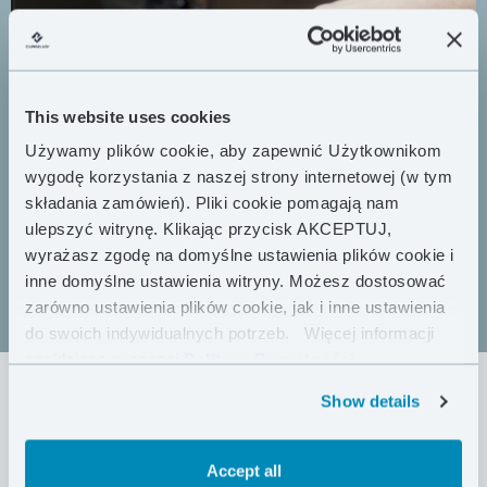
This website uses cookies
Używamy plików cookie, aby zapewnić Użytkownikom
wygodę korzystania z naszej strony internetowej (w tym
składania zamówień). Pliki cookie pomagają nam
ulepszyć witrynę. Klikając przycisk AKCEPTUJ,
wyrażasz zgodę na domyślne ustawienia plików cookie i
inne domyślne ustawienia witryny. Możesz dostosować
zarówno ustawienia plików cookie, jak i inne ustawienia
do swoich indywidualnych potrzeb.
Więcej informacji
znajdziesz w naszej
Polityce Prywatności .
JAK WYSŁAĆ PRODUKT
Show details
CUMULUS® NA GWARANCJĘ
Accept all
LUB DO NAPRAWY?