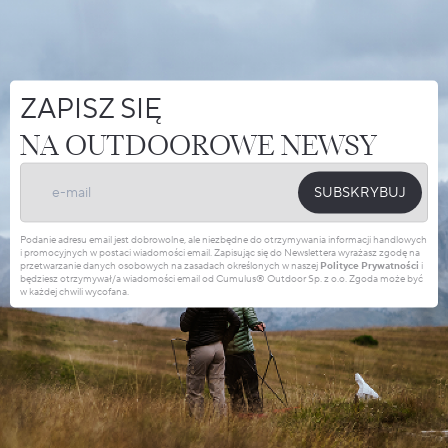
ZAPISZ SIĘ
NA OUTDOOROWE NEWSY
SUBSKRYBUJ
Podanie adresu email jest dobrowolne, ale niezbędne do otrzymywania informacji handlowych
i promocyjnych w postaci wiadomości email. Zapisując się do Newslettera wyrażasz zgodę na
przetwarzanie danych osobowych na zasadach określonych w naszej
Polityce Prywatności
i
będziesz otrzymywał/a wiadomości email od Cumulus® Outdoor Sp. z o.o. Zgoda może być
w każdej chwili wycofana.