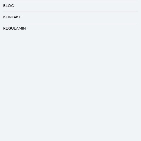
BLOG
KONTAKT
REGULAMIN
PRACA
Kreator
ZAPROJEKTUJ SWÓJ ŚPIWÓR
ZAPROJEKTUJ SWÓJ QUILT