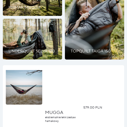
HAMAK MUGGA
UNDERQUILT SELVA 120
TOPQUILT TAIGA 150
579.00 PLN
MUGGA
ekstremalnie lekki zestaw
hamakowy