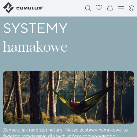
SYSTEMY
hamakowe
Zanocuj jak najbliżej natury! Nasze zestawy hamakowe to
świetne rozwiązanie dla tych, którzy cenią wygodne i