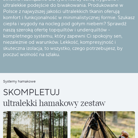
ultralekkie podejście do biwakowania. Produkowane w
Polsce z najwyższej jakości ultralekkich tkanin oferują
komfort i funkcjonalność w minimalistycznej formie. Szukasz
ciepła i wygody na nocleg pod gołym niebem? Sprawdź
naszą szeroką ofertę topquiltów i underquiltów -
kompletnego systemu, który zapewni Ci spokojny sen,
niezależnie od warunków. Lekkość, kompresyjność i
skuteczna izolacja, to wszystko, czego potrzebujesz, by
poczuć wolność na szlaku.
Systemy hamakowe
SKOMPLETUJ
ultralekki hamakowy zestaw