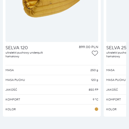
SELVA 120
899.00 PLN
SELVA 25
ultralekki puchowy underquilt
ultralekki puchow
hamakowy
hamakowy
MASA
250 g
MASA
MASA PUCHU
120 g
MASA PUCHU
JAKOŚĆ
850 FP
JAKOŚĆ
KOMFORT
9 °C
KOMFORT
KOLOR
KOLOR