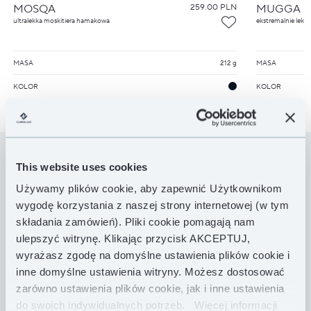
MOSQA
259.00 PLN
MUGGA
ultralekka moskitiera hamakowa
ekstremalnie lek
MASA
212 g
MASA
KOLOR
KOLOR
This website uses cookies
TOPQUILTY
Używamy plików cookie, aby zapewnić Użytkownikom
do hamaków
wygodę korzystania z naszej strony internetowej (w tym
składania zamówień). Pliki cookie pomagają nam
ulepszyć witrynę. Klikając przycisk AKCEPTUJ,
wyrażasz zgodę na domyślne ustawienia plików cookie i
inne domyślne ustawienia witryny. Możesz dostosować
zarówno ustawienia plików cookie, jak i inne ustawienia
do swoich indywidualnych potrzeb.
Więcej informacji