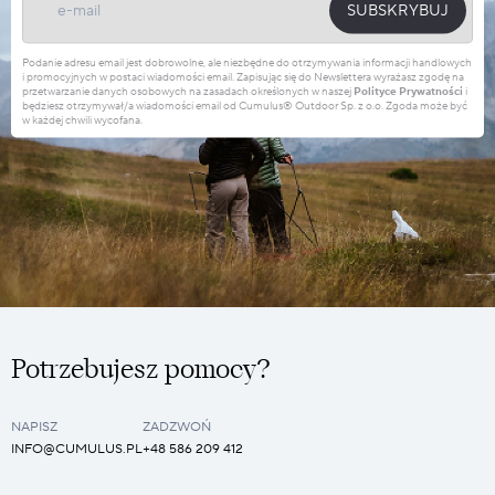
SUBSKRYBUJ
Podanie adresu email jest dobrowolne, ale niezbędne do otrzymywania informacji handlowych
i promocyjnych w postaci wiadomości email. Zapisując się do Newslettera wyrażasz zgodę na
przetwarzanie danych osobowych na zasadach określonych w naszej
Polityce Prywatności
i
będziesz otrzymywał/a wiadomości email od Cumulus® Outdoor Sp. z o.o. Zgoda może być
w każdej chwili wycofana.
Potrzebujesz pomocy?
NAPISZ
ZADZWOŃ
INFO@CUMULUS.PL
+48 586 209 412