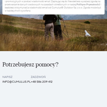
i promocyjnych w postaci wiadomości email. Zapisując się do Newslettera wyrażasz zgodę na
przetwarzanie danych osobowych na zasadach określonych w naszej
Polityce Prywatności
i
będziesz otrzymywał/a wiadomości email od Cumulus® Outdoor Sp. z o.o. Zgoda może być
w każdej chwili wycofana.
Potrzebujesz pomocy?
NAPISZ
ZADZWOŃ
INFO@CUMULUS.PL
+48 586 209 412
Obserwuj nas