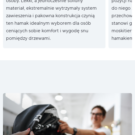
osoby. Lekki, a jednocześnie solidny
pozycji ha
materiał, ekstremalnie wytrzymały system
do niego z
zawieszenia i pakowna konstrukcja czynią
przechowyw
ten hamak idealnym wyborem dla osób
stanowi gó
ceniących sobie komfort i wygodę snu
moskitiery
pomiędzy drzewami.
hamakiem.