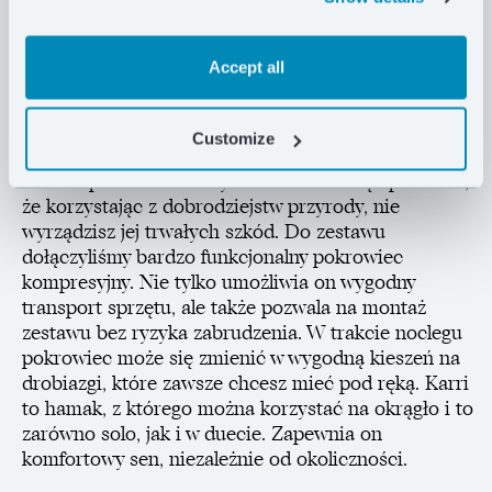
wyprodukowanych z lekkiego stopu aluminium,
wyeliminowaliśmy konieczność wiązania węzłów.
Regulowanie linek przebiega dużo sprawniej, więc
Accept all
zaoszczędzisz nie tylko cenny czas, ale też nerwy.
Hamak Karri wyposażony został w 20-milimetrowe
Customize
taśmy poliamidowe. Taka szerokość sprawia, że są
one bezpieczne dla kory drzew. Masz więc pewność,
że korzystając z dobrodziejstw przyrody, nie
wyrządzisz jej trwałych szkód. Do zestawu
dołączyliśmy bardzo funkcjonalny pokrowiec
kompresyjny. Nie tylko umożliwia on wygodny
transport sprzętu, ale także pozwala na montaż
zestawu bez ryzyka zabrudzenia. W trakcie noclegu
pokrowiec może się zmienić w wygodną kieszeń na
drobiazgi, które zawsze chcesz mieć pod ręką. Karri
to hamak, z którego można korzystać na okrągło i to
zarówno solo, jak i w duecie. Zapewnia on
komfortowy sen, niezależnie od okoliczności.