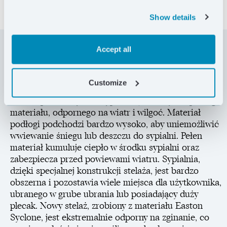
Show details
Accept all
Namiot, który jest kontynuacją popularnego modelu
Hubba HP. Uniwersalny, można go używać latem
Customize
oraz zimą. Dla wędrowca, który lubi nocować w
terenie przez cały rok. Sypialnia jest uszyta z pełnego
materiału, odpornego na wiatr i wilgoć. Materiał
podłogi podchodzi bardzo wysoko, aby uniemożliwić
wwiewanie śniegu lub deszczu do sypialni. Pełen
materiał kumuluje ciepło w środku sypialni oraz
zabezpiecza przed powiewami wiatru. Sypialnia,
dzięki specjalnej konstrukcji stelaża, jest bardzo
obszerna i pozostawia wiele miejsca dla użytkownika,
ubranego w grube ubrania lub posiadający duży
plecak. Nowy stelaż, zrobiony z materiału Easton
Syclone, jest ekstremalnie odporny na zginanie, co