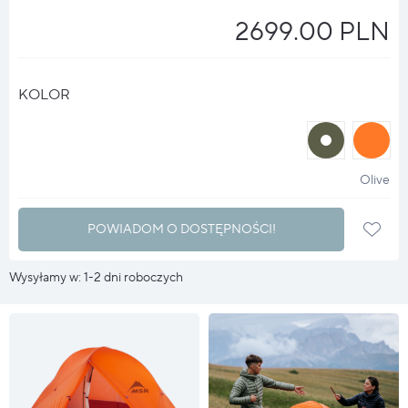
2699.00 PLN
KOLOR
halo
halo
?
?
Olive
POWIADOM O DOSTĘPNOŚCI!
Wysyłamy w: 1-2 dni roboczych