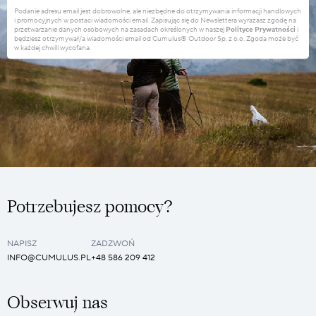
Podanie adresu email jest dobrowolne, ale niezbędne do otrzymywania informacji handlowych
i promocyjnych w postaci wiadomości email. Zapisując się do Newslettera wyrażasz zgodę na
przetwarzanie danych osobowych na zasadach określonych w naszej
Polityce Prywatności
i
będziesz otrzymywał/a wiadomości email od Cumulus® Outdoor Sp. z o.o. Zgoda może być
w każdej chwili wycofana.
Potrzebujesz pomocy?
NAPISZ
ZADZWOŃ
INFO@CUMULUS.PL
+48 586 209 412
Obserwuj nas