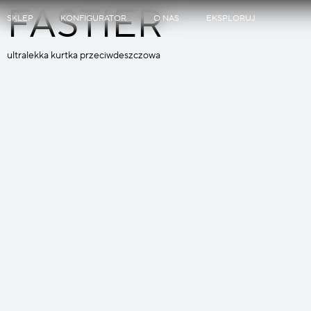
FASTIER
SKLEP
KONFIGURATOR
O NAS
EKSPLORUJ
ultralekka kurtka przeciwdeszczowa