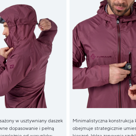
sażony w usztywniany daszek
Minimalistyczna konstrukcja 
wne dopasowanie i pełną
obejmuje strategicznie umie
iezależnie od warunków.
kieszeń, która zapewnia szybk