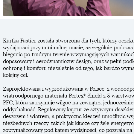
Kurtka Fastier została stworzona dla tych, którzy ocze
wydajności przy minimalnej masie, szczególnie podczas 
biegania po trudnym terenie w wymagających warunkac
dopasowany i aerodynamiczny design, oraz w pełni podk
ochronę i komfort, niezależnie od tego, jak bardzo wym
kolejny cel.
Zaprojektowana i wyprodukowana w Polsce, z wodoodpo
wiatroodpornego materiału Pertex® Shield z 3-warstw
PFC, która zatrzymuje wilgoć na zewnątrz, jednocześni
oddychalność. Regulowany kaptur ze sztywnym daszkie
deszczem i wiatrem, a praktyczna kieszeń umożliwia 
niezbędnych rzeczy, takich jak klucze czy żele energetyc
zoptymalizowany pod kątem wydajności, co pozwala na 