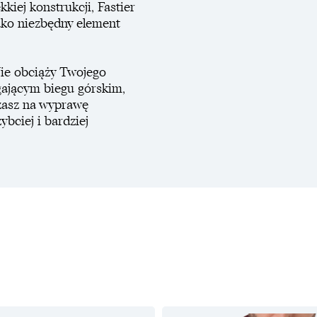
iej konstrukcji, Fastier
ako niezbędny element
Nie obciąży Twojego
gającym biegu górskim,
szasz na wyprawę
ybciej i bardziej