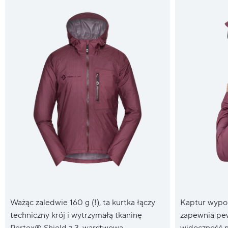
Ważąc zaledwie 160 g (!), ta kurtka łączy
Kaptur wypo
techniczny krój i wytrzymałą tkaninę
zapewnia pe
Pertex® Shield z 3-warstwową,
widoczność n