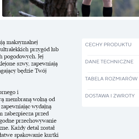
kują maksymalnej
CECHY PRODUKTU
ultralekkich przygód lub
h pogodowych. Jej
DANE TECHNICZNE
lejone szwy, zapewniają
agający będzie Twój
TABELA ROZMIARÓW
rnego i
DOSTAWA I ZWROTY
ową membraną wolną od
e zapewniając wydajną
m zabezpiecza przed
wygodne przechowywanie
zne. Każdy detal został
łatwe spakowanie kurtki