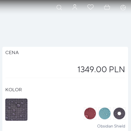
CENA
1349.00 PLN
KOLOR
halo
halo
halo
?
?
?
Obsidian Shield