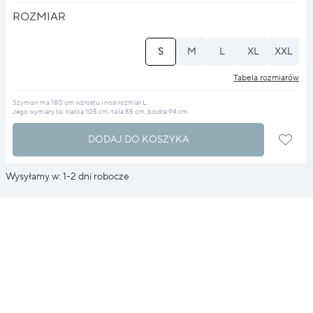
ROZMIAR
S
M
L
XL
XXL
Tabela rozmiarów
Szymon ma 180 cm wzrostu i nosi rozmiar L.
Jego wymiary to: klatka 105 cm, talia 85 cm, biodra 94 cm.
DODAJ DO KOSZYKA
Wysyłamy w: 1-2 dni robocze