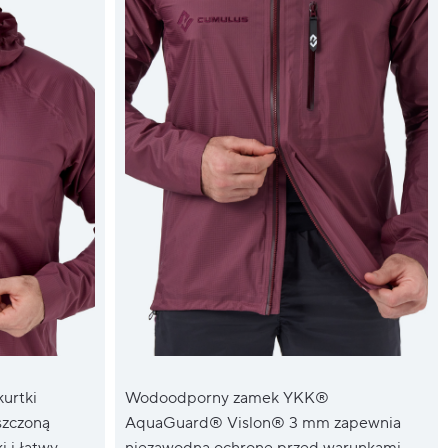
kurtki
Wodoodporny zamek YKK®
szczoną
AquaGuard® Vislon® 3 mm zapewnia
i i łatwy
niezawodną ochronę przed warunkami