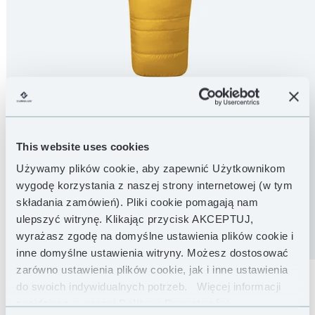
MASA
This website uses cookies
465 g
Używamy plików cookie, aby zapewnić Użytkownikom
wygodę korzystania z naszej strony internetowej (w tym
MASA PUCHU
KOMFORT
LIMIT
składania zamówień). Pliki cookie pomagają nam
ulepszyć witrynę. Klikając przycisk AKCEPTUJ,
wyrażasz zgodę na domyślne ustawienia plików cookie i
300 g
2 °C
-4 °C
inne domyślne ustawienia witryny. Możesz dostosować
zarówno ustawienia plików cookie, jak i inne ustawienia
SPERSONALIZUJ
UDOSTĘPNIJ
do swoich indywidualnych potrzeb.
Więcej informacji
SWÓJ ŚPIWÓR
znajdziesz w naszej
Polityce Prywatności .