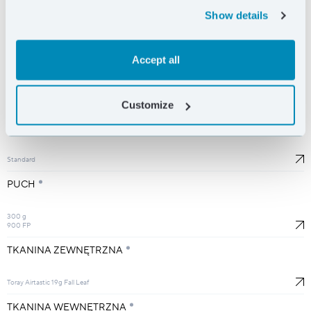
Show details
RESETUJ
Accept all
DŁUGOŚĆ
M
Customize
SZEROKOŚĆ
Standard
PUCH
300 g
900 FP
TKANINA ZEWNĘTRZNA
Toray Airtastic 19g Fall Leaf
TKANINA WEWNĘTRZNA