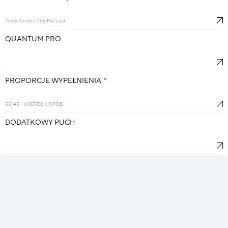
Toray Airtastic 19g Fall Leaf
QUANTUM PRO
PROPORCJE WYPEŁNIENIA
55/45 - WIERZCH/SPÓD
DODATKOWY PUCH
ZAMEK
zamek z lewej
3 mm 2/3