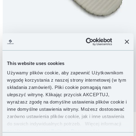
MASA
This website uses cookies
805 g
Używamy plików cookie, aby zapewnić Użytkownikom
wygodę korzystania z naszej strony internetowej (w tym
MASA PUCHU
KOMFORT
LIMIT
składania zamówień). Pliki cookie pomagają nam
ulepszyć witrynę. Klikając przycisk AKCEPTUJ,
wyrażasz zgodę na domyślne ustawienia plików cookie i
600 g
-7 °C
-14 °C
inne domyślne ustawienia witryny. Możesz dostosować
zarówno ustawienia plików cookie, jak i inne ustawienia
SPERSONALIZUJ
UDOSTĘPNIJ
do swoich indywidualnych potrzeb.
Więcej informacji
SWÓJ ŚPIWÓR
znajdziesz w naszej
Polityce Prywatności .