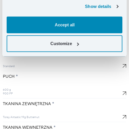
Show details
RESETUJ
Accept all
DŁUGOŚĆ
M
Customize
SZEROKOŚĆ
Standard
PUCH
600 g
900 FP
TKANINA ZEWNĘTRZNA
Toray Airtastic 19g Butternut
TKANINA WEWNĘTRZNA